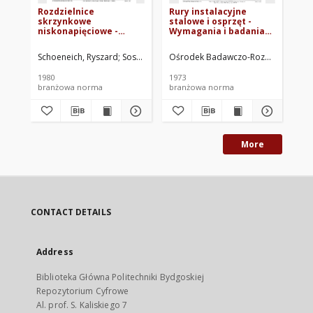
Rozdzielnice
Rury instalacyjne
Sk
skrzynkowe
stalowe i osprzęt -
br
niskonapięciowe -
Wymagania i badania
ins
Skrzynki z materiałów
BN-72/3067-05
el
izolacyjnych systemu
BN
Schoeneich, Ryszard
Sosnowski, Tadeusz
Ośrodek Badawczo-Rozwojowy Sprzęt
Szczepańska, Lucyna
Sobin
Ce
"Z" - Ogólne
wymagania i badania
1980
1973
197
BN-80/8870-08
branżowa norma
branżowa norma
br
More
CONTACT DETAILS
Address
Biblioteka Główna Politechniki Bydgoskiej
Repozytorium Cyfrowe
Al. prof. S. Kaliskiego 7