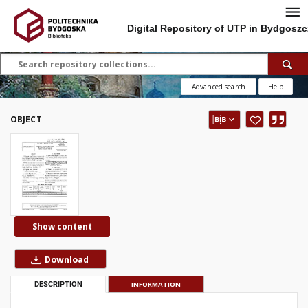
Digital Repository of UTP in Bydgoszc
Advanced search
Help
OBJECT
Show content
Download
DESCRIPTION
INFORMATION