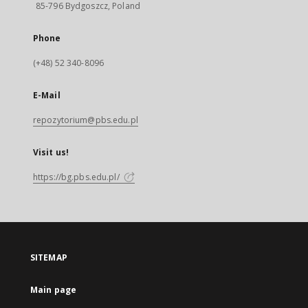
85-796 Bydgoszcz, Poland
Phone
(+48) 52 340-8096
E-Mail
repozytorium@pbs.edu.pl
Visit us!
https://bg.pbs.edu.pl/
SITEMAP
Main page