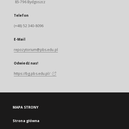
85-796 Bydgoszcz
Telefon
(+48) 52 340-8096
E-Mail
repozytorium@pbs.edu.pl
Odwiedź nas!
https://bg.pbs.edu.pl/
MAPA STRONY
Strona główna