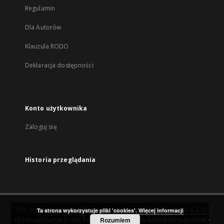
Regulamin
Dla Autorów
Klauzula RODO
Deklaracja dostępności
Konto użytkownika
Zaloguj się
Historia przeglądania
Ten serwis działa dzięki oprogramowaniu
DInGO dLibra 6.3.15
Ta strona wykorzystuje pliki 'cookies'.
Więcej informacji
opracowanemu przez
Poznańskie Centrum Superkomputerowo-
Rozumiem