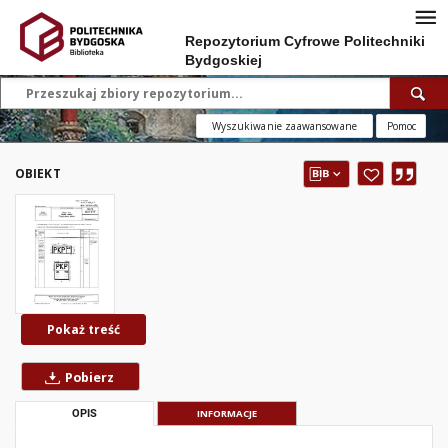
Repozytorium Cyfrowe Politechniki
Bydgoskiej
Wyszukiwanie zaawansowane
Pomoc
OBIEKT
Pokaż treść
Pobierz
OPIS
INFORMACJE