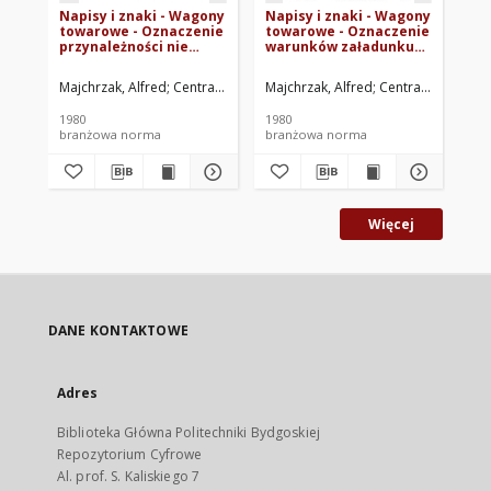
Napisy i znaki - Wagony
Napisy i znaki - Wagony
Na
towarowe - Oznaczenie
towarowe - Oznaczenie
to
przynależności nie
warunków załadunku
ma
kolejowej BN-79/3500-
BN-79/3500-13.46
BN
13.43
Majchrzak, Alfred
Centralne Biuro Konstrukcyjne Polskich Kolei Pańs
Majchrzak, Alfred
Centralne Biuro K
Maj
1980
1980
198
branżowa norma
branżowa norma
br
Więcej
DANE KONTAKTOWE
Adres
Biblioteka Główna Politechniki Bydgoskiej
Repozytorium Cyfrowe
Al. prof. S. Kaliskiego 7