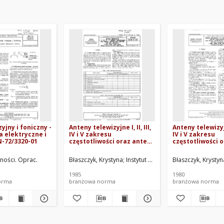
yjny i foniczny -
Anteny telewizyjne I, II, III,
Anteny telewizyjne
 elektryczne i
IV i V zakresu
IV i V zakresu
-72/3320-01
częstotliwości oraz anteny
częstotliwości 
radiofoniczne UKF/FM dla
radiofoniczne U
sieci głównych i sieci stacji
sieci głównych i 
Tadeusz
zności. Oprac.
Instytut Łączności. Oprac.
Błaszczyk, Krystyna
Instytut Łączności. Oprac.
Błaszczyk, Krystyn
małej mocy - Metody
małej mocy -
badań parametrów
Postanowienia 
1985
1980
elektrycznych BN-84/3235-
80/3235-01.00
orma
branżowa norma
branżowa norma
01/02