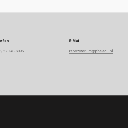
lefon
E-Mail
8) 52 340-8096
repozytorium@pbs.edu.pl