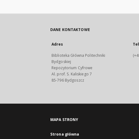
DANE KONTAKTOWE
Adres
Te
Biblioteka Główna Politechniki
(+4
Bydgoskiej
Repozytorium Cyfrowe
Al. prof. S. Kaliskiego 7
85-796 Bydgoszcz
MAPA STRONY
Strona główna