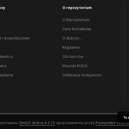
ksy
O repozytorium
O Repozytorium
Dane kontaktowe
 i słowa kluczowe
O dLibrze...
Regulamin
łtwórca
Dla Autorów
wca
Klauzula RODO
 wydania
Deklaracja dostępności
Ta 
ogramowaniu
DInGO dLibra 6.3.15
opracowanemu przez
Poznańskie Centr