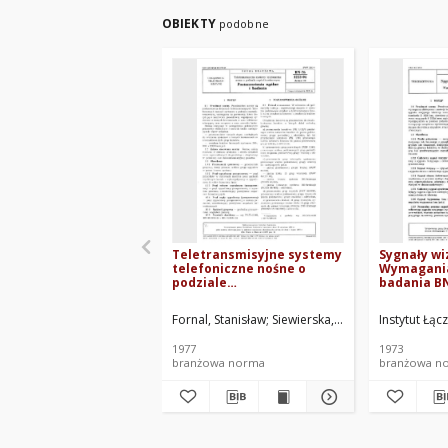
OBIEKTY
podobne
Teletransmisyjne systemy
Sygnały wiz
telefoniczne nośne o
Wymagania
podziale
badania BN
częstotliwościowym -
Postanowienia ogólne i
Fornal, Stanisław
Siewierska, Anna
Zagrobelny, 
Instytut Łąc
badania BN-76/3223-04
Arkusz 00
1977
1973
branżowa norma
branżowa n