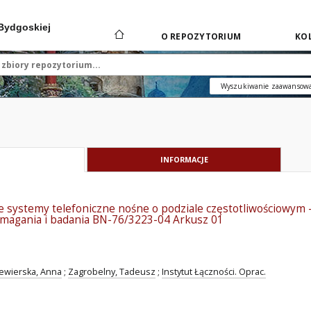
 Bydgoskiej
O REPOZYTORIUM
KOL
Wyszukiwanie zaawansow
INFORMACJE
e systemy telefoniczne nośne o podziale częstotliwościowy
magania i badania BN-76/3223-04 Arkusz 01
ewierska, Anna
;
Zagrobelny, Tadeusz
;
Instytut Łączności. Oprac.