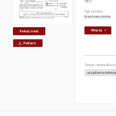
1977
Typ zasobu:
branżowa norma
Więcej
Pokaż treść
Pobierz
Temat i słowa klucz
urządzenia teletr