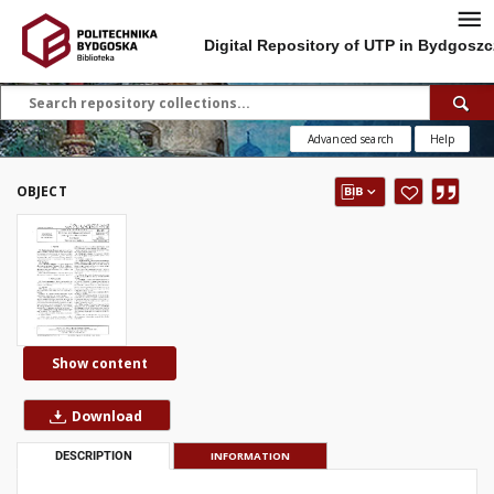
Digital Repository of UTP in Bydgoszc
Advanced search
Help
OBJECT
Show content
Download
DESCRIPTION
INFORMATION