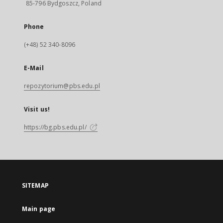
85-796 Bydgoszcz, Poland
Phone
(+48) 52 340-8096
E-Mail
repozytorium@pbs.edu.pl
Visit us!
https://bg.pbs.edu.pl/
SITEMAP
Main page