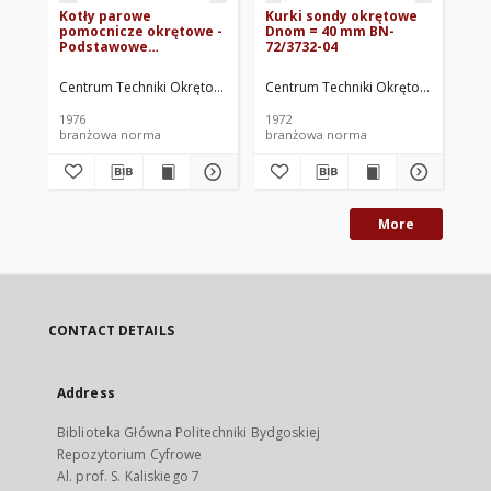
Kotły parowe
Kurki sondy okrętowe
Ok
pomocnicze okrętowe -
Dnom = 40 mm BN-
ok
Podstawowe
72/3732-04
74
parametry BN-75/1315-
01
Centrum Techniki Okrętowej w Gdańsku. Oprac.
Centrum Techniki Okrętowej w Gdań
Cen
1976
1972
197
branżowa norma
branżowa norma
br
More
CONTACT DETAILS
Address
Biblioteka Główna Politechniki Bydgoskiej
Repozytorium Cyfrowe
Al. prof. S. Kaliskiego 7