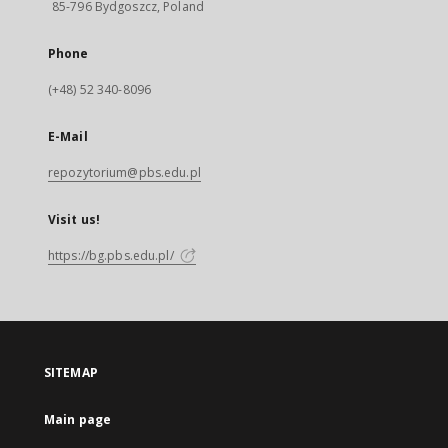
85-796 Bydgoszcz, Poland
Phone
(+48) 52 340-8096
E-Mail
repozytorium@pbs.edu.pl
Visit us!
https://bg.pbs.edu.pl/
SITEMAP
Main page