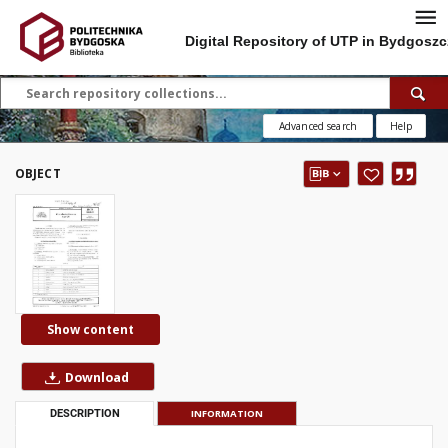
Digital Repository of UTP in Bydgoszc
Advanced search
Help
OBJECT
Show content
Download
DESCRIPTION
INFORMATION