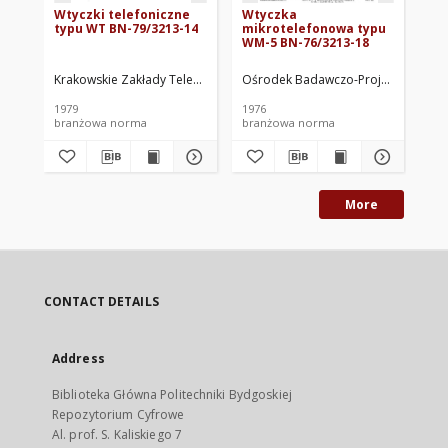
Wtyczki telefoniczne
Wtyczka
Gn
typu WT BN-79/3213-14
mikrotelefonowa typu
79
WM-5 BN-76/3213-18
Krakowskie Zakłady Teleelektroniczne TELKOM-TELOS. Oprac.
Ośrodek Badawczo-Projektowy Prze
Ośrode
Kra
1979
1976
198
branżowa norma
branżowa norma
br
More
CONTACT DETAILS
Address
Biblioteka Główna Politechniki Bydgoskiej
Repozytorium Cyfrowe
Al. prof. S. Kaliskiego 7