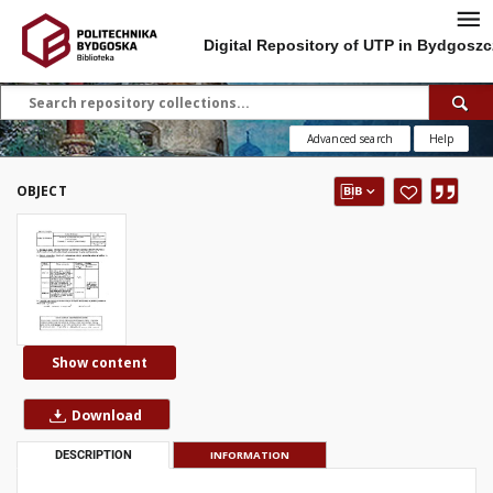
Digital Repository of UTP in Bydgoszc
Advanced search
Help
OBJECT
Show content
Download
DESCRIPTION
INFORMATION