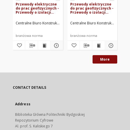
Przewody elektryczne
Przewody elektryczne
Ta
do prac geofizycznych -
do prac geofizycznych -
Ins
Przewody o izolacji
Przewody o izolacji
Ko
gumowej BN-69/3053-18
polietylenowej BN-
za
69/3053-16
pr
Centralne Biuro Konstrukcji Kablowych. Oprac.
Centralne Biuro Konstrukcji Kablowy
Cen
06
196
branżowa norma
branżowa norma
br
More
CONTACT DETAILS
Address
Biblioteka Główna Politechniki Bydgoskiej
Repozytorium Cyfrowe
Al. prof. S. Kaliskiego 7