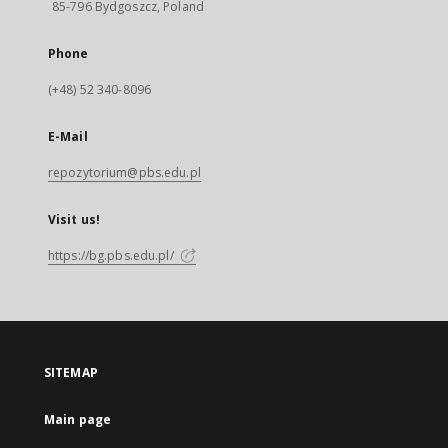
85-796 Bydgoszcz, Poland
Phone
(+48) 52 340-8096
E-Mail
repozytorium@pbs.edu.pl
Visit us!
https://bg.pbs.edu.pl/
SITEMAP
Main page