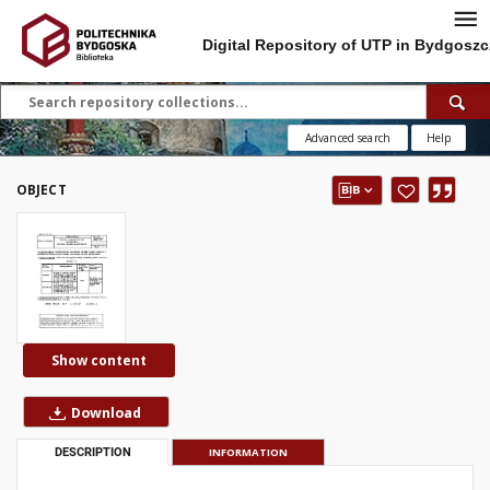
Digital Repository of UTP in Bydgoszc
Advanced search
Help
OBJECT
Show content
Download
DESCRIPTION
INFORMATION