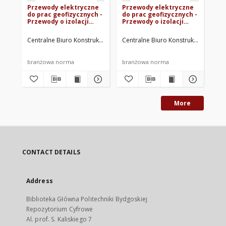
Przewody elektryczne
Przewody elektryczne
Ta
do prac geofizycznych -
do prac geofizycznych -
Ins
Przewody o izolacji
Przewody o izolacji
Ko
gumowej BN-69/3053-18
polwinitowej BN-
za
69/3053-17
pr
Centralne Biuro Konstrukcji Kablowych. Oprac.
Centralne Biuro Konstrukcji Kablowy
Cen
06
196
branżowa norma
branżowa norma
br
More
CONTACT DETAILS
Address
Biblioteka Główna Politechniki Bydgoskiej
Repozytorium Cyfrowe
Al. prof. S. Kaliskiego 7