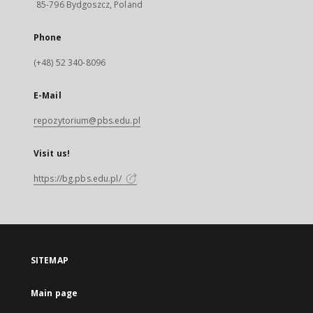
85-796 Bydgoszcz, Poland
Phone
(+48) 52 340-8096
E-Mail
repozytorium@pbs.edu.pl
Visit us!
https://bg.pbs.edu.pl/
SITEMAP
Main page