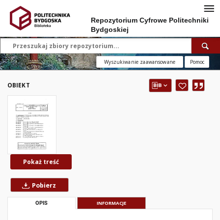
Repozytorium Cyfrowe Politechniki
Bydgoskiej
Wyszukiwanie zaawansowane
Pomoc
OBIEKT
Pokaż treść
Pobierz
OPIS
INFORMACJE