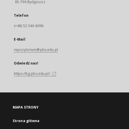
85-796 Bydgoszcz
Telefon
(+48) 52 340-8096
E-Mail
repozytorium@pbs.edu.pl
Odwiedź nas!
https://bg.pbs.edu.pl/
MAPA STRONY
Strona główna