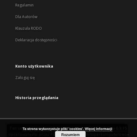
Regulamin
Dla Autorów
Klauzula RODO
Deklaracja dostępności
Konto użytkownika
Zaloguj się
Historia przeglądania
Ten serwis działa dzięki oprogramowaniu
DInGO dLibra 6.3.15
Ta strona wykorzystuje pliki 'cookies'.
Więcej informacji
opracowanemu przez
Poznańskie Centrum Superkomputerowo-
Rozumiem