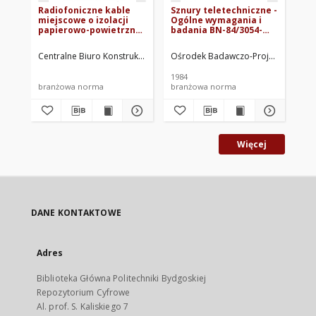
Radiofoniczne kable
Sznury teletechniczne -
Sz
miejscowe o izolacji
Ogólne wymagania i
Sz
papierowo-powietrznej
badania BN-84/3054-
do
i powłoce ołowianej BN-
03/00
te
68/3055-04
po
Centralne Biuro Konstrukcji Kablowych. Oprac.
Ośrodek Badawczo-Projektowy Prze
Ośr
BN
1984
198
branżowa norma
branżowa norma
br
Więcej
DANE KONTAKTOWE
Adres
Biblioteka Główna Politechniki Bydgoskiej
Repozytorium Cyfrowe
Al. prof. S. Kaliskiego 7