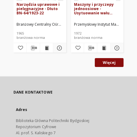
Narzędzia uprawowe i
Maszyny i przyczepy
Ma
pielęgnacyjne - Dłuto
jednoosiowe -
roś
BN-64/1923-22
Usytuowanie wału
zb
przyjęcia mocy i
12
parametry dyszla BN-
Branżowy Centralny Ośrodek Normalizacyjny. Oprac.
Przemysłowy Instytut Maszyn Rolnicz
Prz
72/1901-02
1965
1972
198
branżowa norma
branżowa norma
br
Więcej
DANE KONTAKTOWE
Adres
Biblioteka Główna Politechniki Bydgoskiej
Repozytorium Cyfrowe
Al. prof. S. Kaliskiego 7