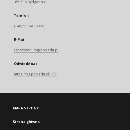
85-796 Bydgoszcz
Telefon
(+48) 52 340-8096
E-Mail
repozytorium@pbs.edu.pl
Odwiedź nas!
https://bg.pbs.edu.pl/
MAPA STRONY
Strona główna