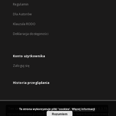
Regulamin
Dla Autorów
Klauzula RODO
Deklaracja dostępności
Konto użytkownika
Zaloguj się
Historia przeglądania
Ten serwis działa dzięki oprogramowaniu
DInGO dLibra 6.3.15
Ta strona wykorzystuje pliki 'cookies'.
Więcej informacji
opracowanemu przez
Poznańskie Centrum Superkomputerowo-
Rozumiem