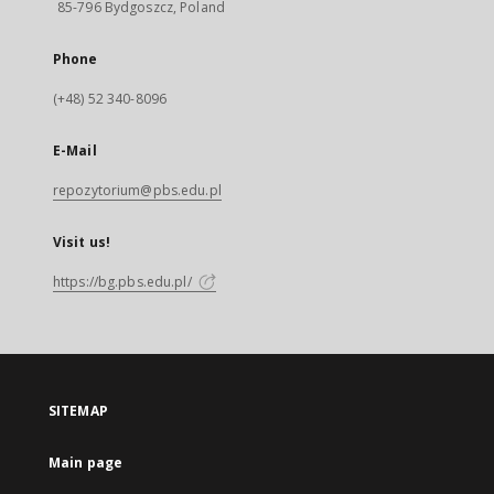
85-796 Bydgoszcz, Poland
Phone
(+48) 52 340-8096
E-Mail
repozytorium@pbs.edu.pl
Visit us!
https://bg.pbs.edu.pl/
SITEMAP
Main page