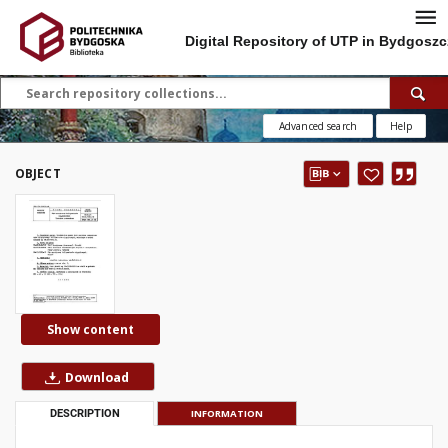
Digital Repository of UTP in Bydgoszc
Advanced search
Help
OBJECT
Show content
Download
DESCRIPTION
INFORMATION