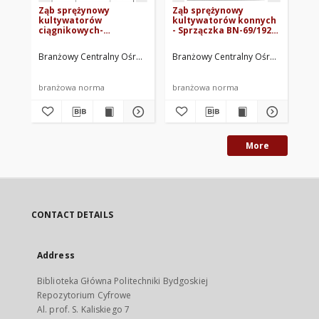
Ząb sprężynowy
Ząb sprężynowy
Zą
kultywatorów
kultywatorów konnych
ku
ciągnikowych-
- Sprzączka BN-69/1923-
- 
Sprzączka BN-63/1923-
26
BN
13
Branżowy Centralny Ośrodek Normalizacyjny. Oprac.
Branżowy Centralny Ośrodek Normal
Bra
branżowa norma
branżowa norma
br
More
CONTACT DETAILS
Address
Biblioteka Główna Politechniki Bydgoskiej
Repozytorium Cyfrowe
Al. prof. S. Kaliskiego 7