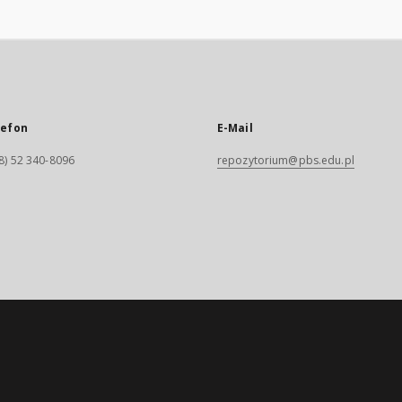
lefon
E-Mail
8) 52 340-8096
repozytorium@pbs.edu.pl