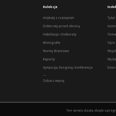
Kolekcje
Inde
Artykuły z czasopism
Tytuł
Doktoraty przed obroną
Autor
Habilitacje i Doktoraty
Temat
Monografie
Opis
Normy Branżowe
Wspó
Raporty
Wyda
Sympozja, Kongresy, Konferencje
Data
...
Zobacz więcej
Ten serwis działa dzięki opr