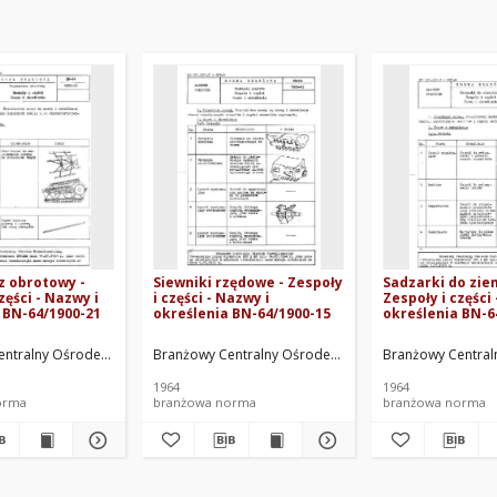
z obrotowy -
Siewniki rzędowe - Zespoły
Sadzarki do zie
zęści - Nazwy i
i części - Nazwy i
Zespoły i części
 BN-64/1900-21
określenia BN-64/1900-15
określenia BN-6
prac.
ntralny Ośrodek Normalizacyjny. Oprac.
Branżowy Centralny Ośrodek Normalizacyjny. Oprac.
Branżowy Central
1964
1964
orma
branżowa norma
branżowa norma