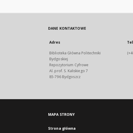
DANE KONTAKTOWE
Adres
Te
Biblioteka Główna Politechniki
(+4
Bydgoskiej
Repozytorium Cyfrowe
Al. prof. S. Kaliskiego 7
85-796 Bydgoszcz
MAPA STRONY
Strona główna