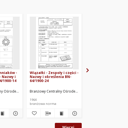
mniaków -
Wiązałki - Zespoły i części -
Sprężyny z tworzyw
 - Nazwy i
Nazwy i określenia BN-
drzewnych BN-68/190
4/1900-14
64/1900-24
ny Ośrodek Normalizacyjny. Oprac.
Branżowy Centralny Ośrodek Normalizacyjny. Oprac.
Branżowy Centralny Ośr
1964
branżowa norma
branżowa norma
Więcej