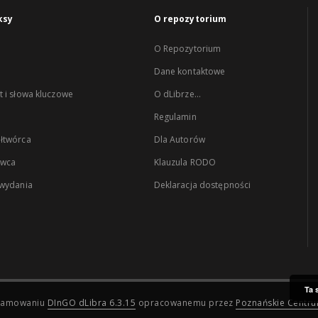
ksy
O repozytorium
O Repozytorium
Dane kontaktowe
 i słowa kluczowe
O dLibrze...
Regulamin
łtwórca
Dla Autorów
wca
Klauzula RODO
 wydania
Deklaracja dostępności
Ta 
ogramowaniu
DInGO dLibra 6.3.15
opracowanemu przez
Poznańskie Centr