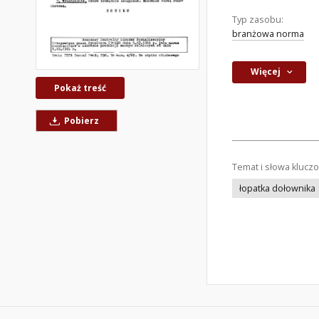
Typ zasobu:
branżowa norma
Więcej
Pokaż treść
Pobierz
Temat i słowa klucz
łopatka dołownika