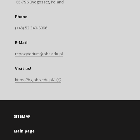
85-796 Bydgoszcz, Poland
Phone
(+48) 52 340-8096
E-Mail
repozytorium@pbs.edu.pl
Visit us!
https://bg.pbs.edu.pl/
SITEMAP
Main page