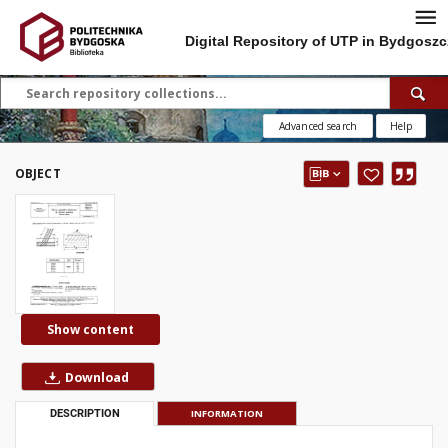
Digital Repository of UTP in Bydgoszc
Advanced search
Help
OBJECT
Show content
Download
DESCRIPTION
INFORMATION