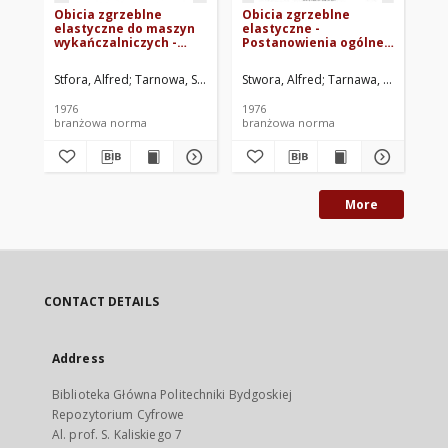
Obicia zgrzeblne
Obicia zgrzeblne
Ma
elastyczne do maszyn
elastyczne -
Ło
wykańczalniczych -
Postanowienia ogólne
ni
Główne wymiary BN-
BN-75/1838-01 Arkusz
ln
76/1838-01 Arkusz 04
00
06
Stfora, Alfred
Tarnowa, Stanisław
Stwora, Alfred
Centralne Laboratorium Przemysłu 
Tarnawa, Stanisław
Biu
C
1976
1976
branżowa norma
branżowa norma
br
More
CONTACT DETAILS
Address
Biblioteka Główna Politechniki Bydgoskiej
Repozytorium Cyfrowe
Al. prof. S. Kaliskiego 7