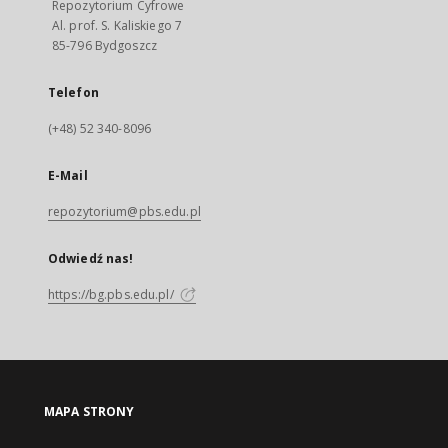
Repozytorium Cyfrowe
Al. prof. S. Kaliskiego 7
85-796 Bydgoszcz
Telefon
(+48) 52 340-8096
E-Mail
repozytorium@pbs.edu.pl
Odwiedź nas!
https://bg.pbs.edu.pl/
MAPA STRONY