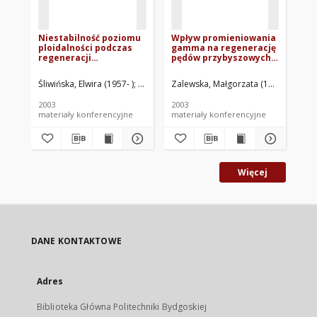
Niestabilność poziomu
Wpływ promieniowania
Gl
ploidalności podczas
gamma na regenerację
me
regeneracji
pędów przybyszowych z
u k
transformowanego i
eksplantatów
vi
nietransformowanego
liściowych chryzantemy
Śliwińska, Elwira (1957- )
Zimny, Jarosław
Zalewska, Małgorzata (1954- )
Drozdowska, Lucyna
Lema-
Dro
tytoniu (Nicotiana
wielkokwiatowej
tabacum L.)
(Dendranthema
2003
2003
199
grandiflora Tzvelev)
materiały konferencyjne
materiały konferencyjne
roz
Więcej
DANE KONTAKTOWE
Adres
Biblioteka Główna Politechniki Bydgoskiej