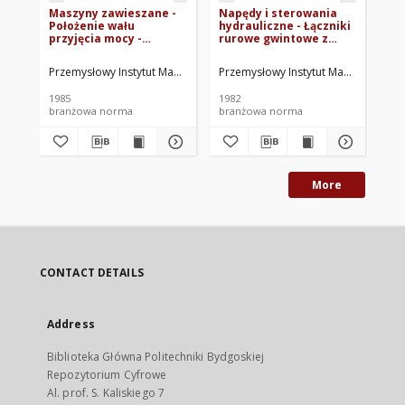
Maszyny zawieszane -
Napędy i sterowania
Wy
Położenie wału
hydrauliczne - Łączniki
op
przyjęcia mocy -
rurowe gwintowe z
wa
Wymagania BN-
pierścieniem
te
84/1910-01
zacinającym lub
86
Przemysłowy Instytut Maszyn Rolniczych. Oprac.
Przemysłowy Instytut Maszyn Rolnicz
Prz
końcówką kulistą -
Nakrętka BN-81/1903-
1985
1982
198
03
branżowa norma
branżowa norma
br
More
CONTACT DETAILS
Address
Biblioteka Główna Politechniki Bydgoskiej
Repozytorium Cyfrowe
Al. prof. S. Kaliskiego 7