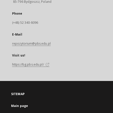
85-796 Bydgoszcz, Poland
Phone
(+48) 52 340-8096
E-Mail
repozytorium@pbs.edu.pl
Visit us!
https://bg.pbs.edu.pl/
SITEMAP
Main page