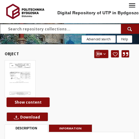
Digital Repository of UTP in Bydgoszc
Advanced search
Help
OBJECT
Show content
Download
DESCRIPTION
INFORMATION