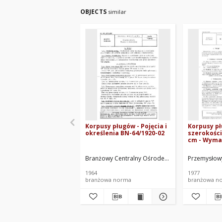
OBJECTS
similar
Korpusy pługów - Pojęcia i
Korpusy p
określenia BN-64/1920-02
szerokości 
cm - Wyma
BN-76/1924
Branżowy Centralny Ośrodek Normalizacyjny. O
Przemysłowy
1964
1977
branżowa norma
branżowa n