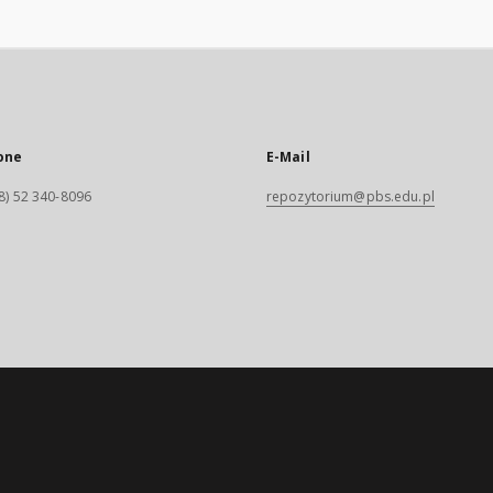
one
E-Mail
8) 52 340-8096
repozytorium@pbs.edu.pl