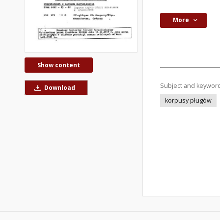
More
Show content
Subject and keywor
Download
korpusy pługów