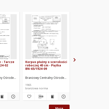
e - Tarcze
Korpus płużny o szerokości
Korpus pługa
24-02
roboczej 40 cm - Piętka
podorywkowego o
BN-65/1924-09
szerokości roboczej 
- Odkładnice BN-69/1
16
h, Grudziędz. Oprac.
ny Ośrodek Normalizacyjny. Oprac.
Branżowy Centralny Ośrodek Normalizacyjny. Oprac.
Branżowy Centralny Ośr
1965
branżowa norma
branżowa norma
More