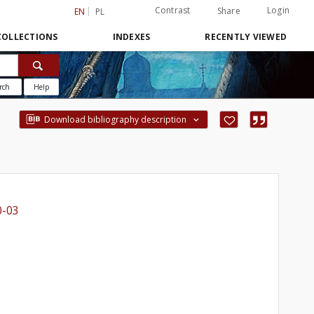
Contrast
Login
Share
EN
PL
COLLECTIONS
INDEXES
RECENTLY VIEWED
rch
Help
Download bibliography description
0-03