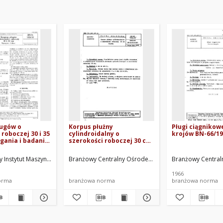
ługów o
Korpus płużny
Pługi ciągnikow
roboczej 30 i 35
cylindroidalny o
krojów BN-66/19
gania i badania
szerokości roboczej 30 cm
-35
- Piętka BN-69/1924-26
prac.
 Instytut Maszyn Rolniczych. Oprac.
Branżowy Centralny Ośrodek Normalizacyjny. Oprac.
AGROMET - UNIA Fabryka Maszyn Rolniczyc
Branżowy Central
1966
orma
branżowa norma
branżowa norma