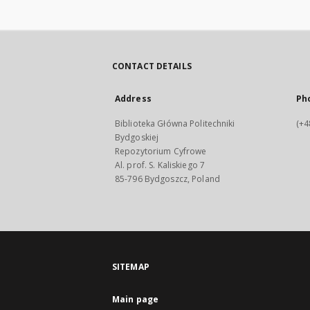
CONTACT DETAILS
Address
Ph
Biblioteka Główna Politechniki
(+4
Bydgoskiej
Repozytorium Cyfrowe
Al. prof. S. Kaliskiego 7
85-796 Bydgoszcz, Poland
SITEMAP
Main page