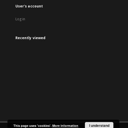
User's account
Log in
Recently viewed
I understand
This page uses 'cookies'.
More information