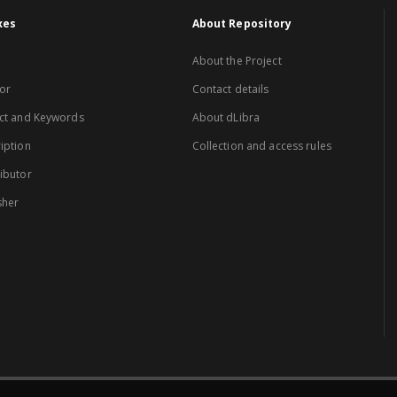
xes
About Repository
About the Project
or
Contact details
ct and Keywords
About dLibra
iption
Collection and access rules
ibutor
sher