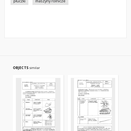
płuczki
maszyny rolnicze
OBJECTS
similar