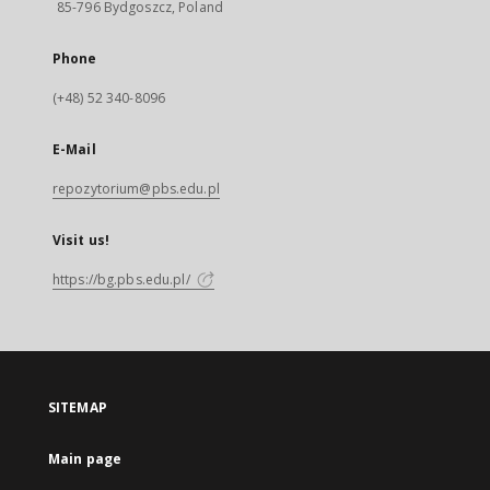
85-796 Bydgoszcz, Poland
Phone
(+48) 52 340-8096
E-Mail
repozytorium@pbs.edu.pl
Visit us!
https://bg.pbs.edu.pl/
SITEMAP
Main page