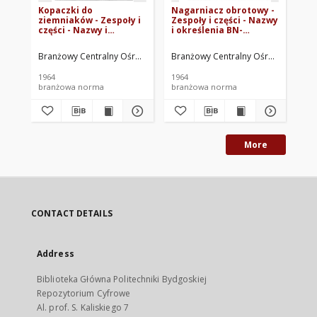
Kopaczki do
Nagarniacz obrotowy -
Si
ziemniaków - Zespoły i
Zespoły i części - Nazwy
Zes
części - Nazwy i
i określenia BN-
i o
określenia BN-64/1900-
64/1900-21
64
18
Branżowy Centralny Ośrodek Normalizacyjny. Oprac.
Branżowy Centralny Ośrodek Normal
Bra
1964
1964
196
branżowa norma
branżowa norma
br
More
CONTACT DETAILS
Address
Biblioteka Główna Politechniki Bydgoskiej
Repozytorium Cyfrowe
Al. prof. S. Kaliskiego 7