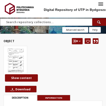
Digital Repository of UTP in Bydgoszc
Advanced search
Help
OBJECT
Show content
Download
DESCRIPTION
INFORMATION