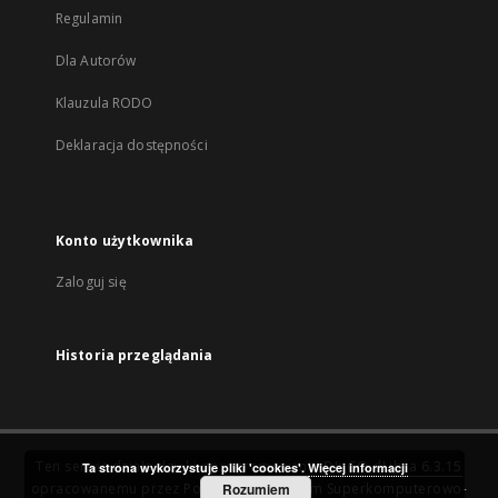
Regulamin
Dla Autorów
Klauzula RODO
Deklaracja dostępności
Konto użytkownika
Zaloguj się
Historia przeglądania
Ten serwis działa dzięki oprogramowaniu
DInGO dLibra 6.3.15
Ta strona wykorzystuje pliki 'cookies'.
Więcej informacji
opracowanemu przez
Poznańskie Centrum Superkomputerowo-
Rozumiem