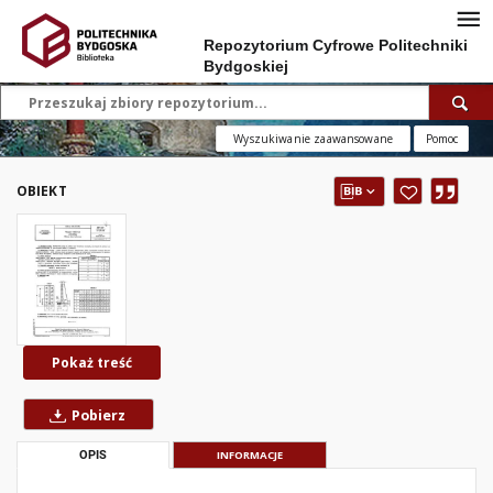
Repozytorium Cyfrowe Politechniki
Bydgoskiej
Wyszukiwanie zaawansowane
Pomoc
OBIEKT
Pokaż treść
Pobierz
OPIS
INFORMACJE