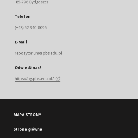
85-796 Bydgoszcz
Telefon
(+48) 52 340-8096
E-Mail
repozytorium@pbs.edu.pl
Odwiedź nas!
https://bg.pbs.edu.pl/
MAPA STRONY
Strona główna