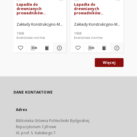
Łapadła do
Łapadła do
Ła
drewnianych
drewnianych
dr
prowadników
prowadników
pr
szybowych - Cięgła -
szybowych - Wkładki -
sz
Wymiary i materiał BN-
Wymiary i materiał BN-
- 
Zakłady Konstrukcyjno-Mechanizacyjne Przemysłu Węglowego. Oprac
Zakłady Konstrukcyjno-Mechanizacy
Zak
67/1725-08
67/1725-12
BN
1968
1968
196
branżowa norma
branżowa norma
br
Więcej
DANE KONTAKTOWE
Adres
Biblioteka Główna Politechniki Bydgoskiej
Repozytorium Cyfrowe
Al. prof. S. Kaliskiego 7