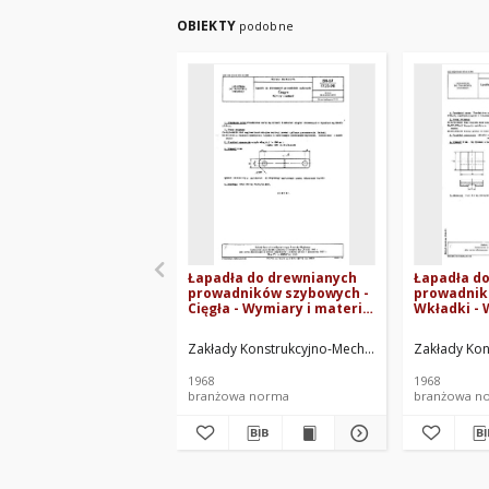
OBIEKTY
podobne
Łapadła do drewnianych
Łapadła d
prowadników szybowych -
prowadnik
Cięgła - Wymiary i materiał
Wkładki - 
BN-67/1725-08
materiał B
Zakłady Konstrukcyjno-Mechanizacyjne Przemys
Zakłady Kon
1968
1968
branżowa norma
branżowa n