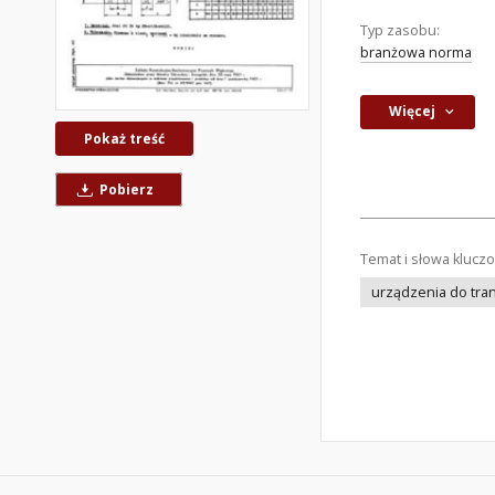
Typ zasobu:
branżowa norma
Więcej
Pokaż treść
Pobierz
Temat i słowa klucz
urządzenia do tra