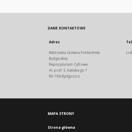
DANE KONTAKTOWE
Adres
Te
Biblioteka Główna Politechniki
(+4
Bydgoskiej
Repozytorium Cyfrowe
Al. prof. S. Kaliskiego 7
85-796 Bydgoszcz
MAPA STRONY
Strona główna