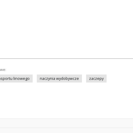
owe:
nsportu linowego
naczynia wydobywcze
zaczepy