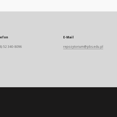
lefon
E-Mail
8) 52 340-8096
repozytorium@pbs.edu.pl