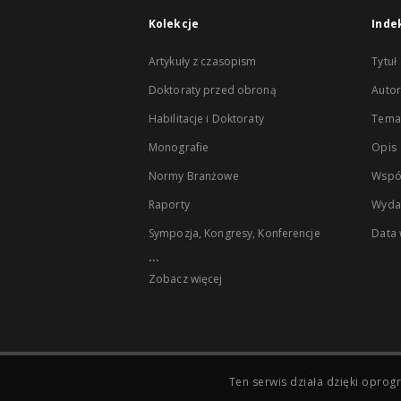
Kolekcje
Inde
Artykuły z czasopism
Tytuł
Doktoraty przed obroną
Autor
Habilitacje i Doktoraty
Temat
Monografie
Opis
Normy Branżowe
Wspó
Raporty
Wyda
Sympozja, Kongresy, Konferencje
Data
...
Zobacz więcej
Ten serwis działa dzięki opr