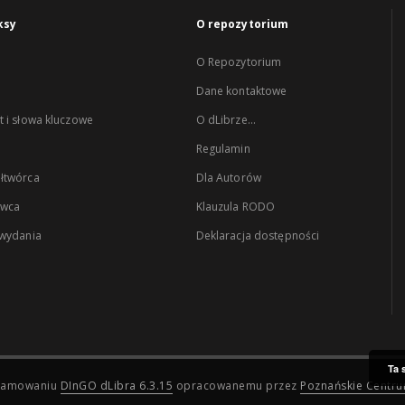
ksy
O repozytorium
O Repozytorium
Dane kontaktowe
 i słowa kluczowe
O dLibrze...
Regulamin
łtwórca
Dla Autorów
wca
Klauzula RODO
 wydania
Deklaracja dostępności
Ta 
ogramowaniu
DInGO dLibra 6.3.15
opracowanemu przez
Poznańskie Centr