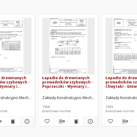
o drewnianych
Łapadła do drewnianych
Łapadła do dre
ów szybowych -
prowadników szybowych -
prowadników sz
Wymiary i
Poprzeczki - Wymiary i
Chwytaki - Głó
N-67/1725-12
materiały BN-67/1725-14
wymiary i mater
67/1725-13
łu Węglowego. Oprac.
strukcyjno-Mechanizacyjne Przemysłu Węglowego. Oprac.
Zakłady Konstrukcyjno-Mechanizacyjne Przemysłu Wę
Zakłady Konstruk
1968
1969
orma
branżowa norma
branżowa norma