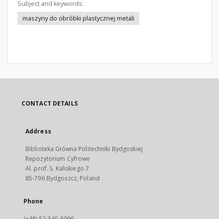
Subject and keywords:
maszyny do obróbki plastycznej metali
CONTACT DETAILS
Address
Biblioteka Główna Politechniki Bydgoskiej
Repozytorium Cyfrowe
Al. prof. S. Kaliskiego 7
85-796 Bydgoszcz, Poland
Phone
(+48) 52 340-8096