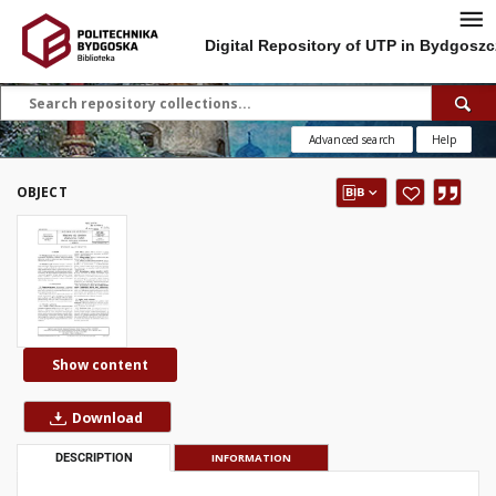
Digital Repository of UTP in Bydgoszc
Advanced search
Help
OBJECT
Show content
Download
DESCRIPTION
INFORMATION