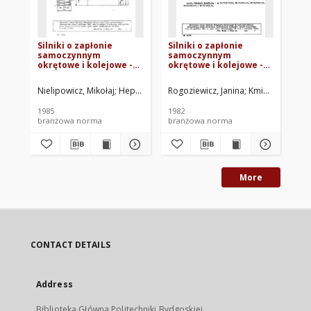
Silniki o zapłonie
Silniki o zapłonie
Si
samoczynnym
samoczynnym
- G
okrętowe i kolejowe -
okrętowe i kolejowe -
Ba
Sprężyny przeznaczone
Badania magnetyczno -
ul
do pracy pod
proszkowe i
81
Nielipowicz, Mikołaj
Heppel, Konrad
Rogoziewicz, Janina
Zakłady Przemysłu Metalowego H
Kmiecik, Alojzy
Rog
obciążeniem
penetracyjne -
dynamicznym
Oznaczenie wadliwości
1985
1982
198
pulsacyjnym -
BN-81/1340-16
branżowa norma
branżowa norma
br
Wymagania i badania
BN-84/1341-51
More
CONTACT DETAILS
Address
Biblioteka Główna Politechniki Bydgoskiej