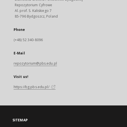
Repozytorium Cyfrowe
Al. prof. S. Kaliskiego 7
85-796 Bydgoszcz, Poland
Phone
(+48) 52 340-8096
E-Mail
repozytorium@pbs.edu.pl
Visit us!
https://bg.pbs.edu.pl/
SITEMAP