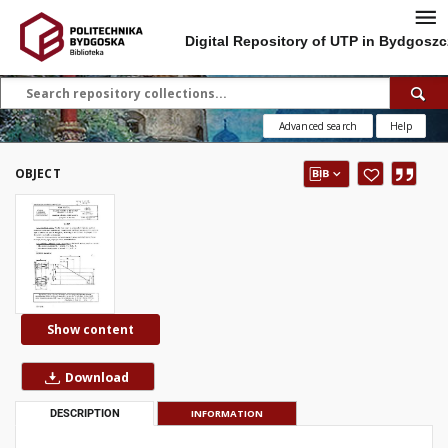
Digital Repository of UTP in Bydgoszc
Advanced search
Help
OBJECT
Show content
Download
DESCRIPTION
INFORMATION