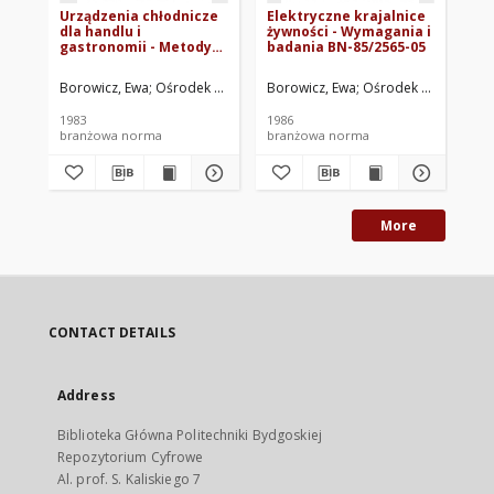
Urządzenia chłodnicze
Elektryczne krajalnice
Un
dla handlu i
żywności - Wymagania i
ro
gastronomii - Metody
badania BN-85/2565-05
Wy
badań - Sprawdzenie
BN
wymiarów powierzchni
Borowicz, Ewa
Ośrodek Badawczo-Rozwojowy Urządzeń Chłodniczych
Borowicz, Ewa
Ośrodek Badawczo-R
Bor
i pojemności BN-
82/2561-18.01
1983
1986
198
branżowa norma
branżowa norma
br
More
CONTACT DETAILS
Address
Biblioteka Główna Politechniki Bydgoskiej
Repozytorium Cyfrowe
Al. prof. S. Kaliskiego 7