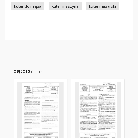
kuter do mięsa
kuter maszyna
kuter masarski
OBJECTS
similar