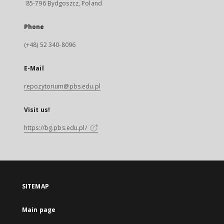
85-796 Bydgoszcz, Poland
Phone
(+48) 52 340-8096
E-Mail
repozytorium@pbs.edu.pl
Visit us!
https://bg.pbs.edu.pl/
SITEMAP
Main page