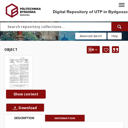
Digital Repository of UTP in Bydgoszc
Advanced search
Help
OBJECT
Show content
Download
DESCRIPTION
INFORMATION