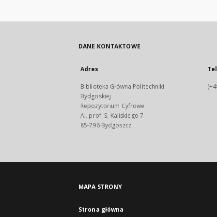
DANE KONTAKTOWE
Adres
Te
Biblioteka Główna Politechniki
(+4
Bydgoskiej
Repozytorium Cyfrowe
Al. prof. S. Kaliskiego 7
85-796 Bydgoszcz
MAPA STRONY
Strona główna