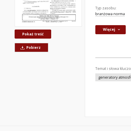
Typ zasobu:
branżowa norma
Więcej
Pokaż treść
Pobierz
Temat i słowa klucz
generatory atmosf