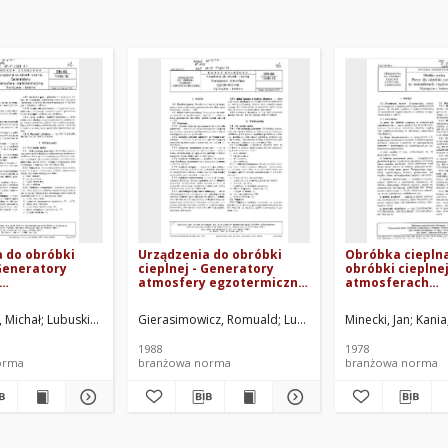
 do obróbki
Urządzenia do obróbki
Obróbka cieplna
 Generatory
cieplnej - Generatory
obróbki cieplne
atmosfery egzotermicznej
atmosferach
znej -
- Wymagania i badania BN-
regulowanych -
 i badania BN-
88/1549-15
Wymagania i ba
, Michał
Lubuskie Zakłady Termotechniczne "Elterma" - Świebodzin. Oprac.
Gierasimowicz, Romuald
Lubuskie Zakłady Termotech
Minecki, Jan
Kania
77/1549-07
1988
1978
orma
branżowa norma
branżowa norma