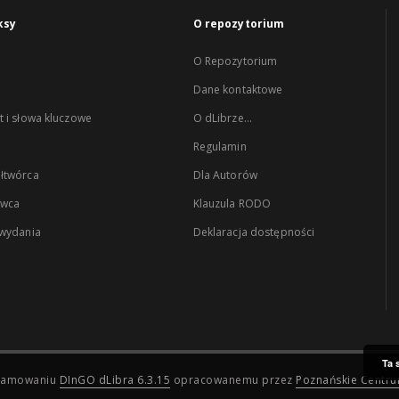
ksy
O repozytorium
O Repozytorium
Dane kontaktowe
 i słowa kluczowe
O dLibrze...
Regulamin
łtwórca
Dla Autorów
wca
Klauzula RODO
 wydania
Deklaracja dostępności
Ta 
ogramowaniu
DInGO dLibra 6.3.15
opracowanemu przez
Poznańskie Centr