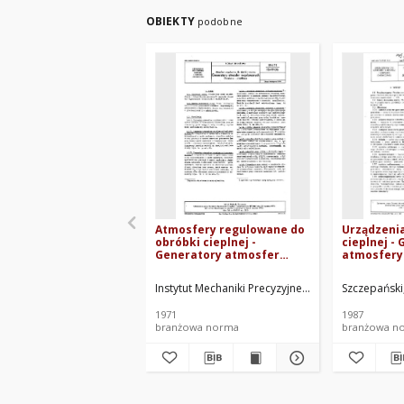
OBIEKTY
podobne
Atmosfery regulowane do
Urządzenia
obróbki cieplnej -
cieplnej -
Generatory atmosfer
atmosfery
regulowanych - Określenia
endotermic
i klasyfikacja BN-71/1549-
Wymagania
Instytut Mechaniki Precyzyjnej. Oprac.
Szczepański
06
86/1549-16
1971
1987
branżowa norma
branżowa n