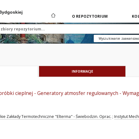
 Bydgoskiej
O REPOZYTORIUM
KOL
Wyszukiwanie zaawansow
INFORMACJE
bróbki cieplnej - Generatory atmosfer regulowanych - Wymag
kie Zakłady Termotechniczne "Elterma" - Świebodzin. Oprac.
;
Instytut Mech