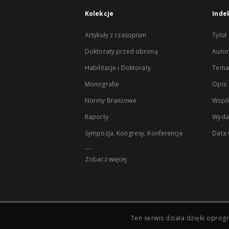
Kolekcje
Inde
Artykuły z czasopism
Tytuł
Doktoraty przed obroną
Autor
Habilitacje i Doktoraty
Temat
Monografie
Opis
Normy Branżowe
Wspó
Raporty
Wyda
Sympozja, Kongresy, Konferencje
Data
...
Zobacz więcej
Ten serwis działa dzięki opr