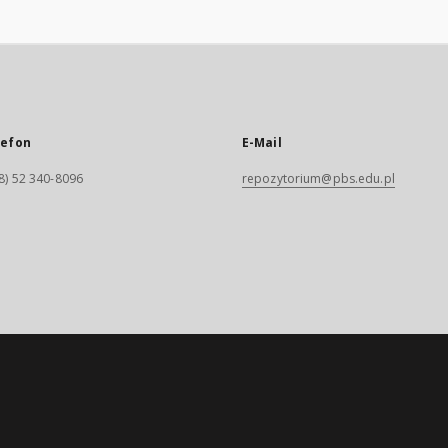
lefon
E-Mail
8) 52 340-8096
repozytorium@pbs.edu.pl