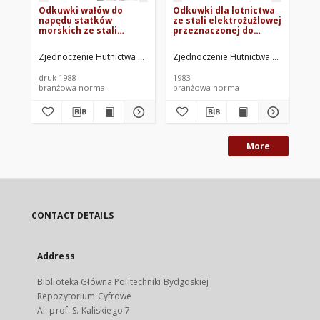
Odkuwki wałów do
Odkuwki dla lotnictwa
St
napędu statków
ze stali elektrożużlowej
wi
morskich ze stali
przeznaczonej do
Kęs
węglowych i stopowych
ulepszania cieplnego
BN
BN-73/0661-13
BN-73/0662-02
Zjednoczenie Hutnictwa Żelaza i Stali. Oprac.
Zjednoczenie Hutnictwa Żelaza i Stal
Zje
druk 1988
1983
197
branżowa norma
branżowa norma
br
More
CONTACT DETAILS
Address
Biblioteka Główna Politechniki Bydgoskiej
Repozytorium Cyfrowe
Al. prof. S. Kaliskiego 7