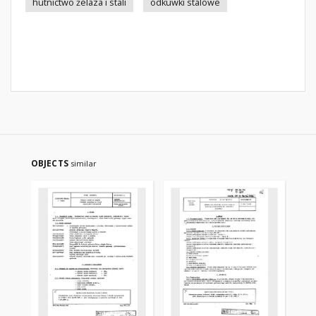
hutnictwo żelaza i stali
odkuwki stalowe
OBJECTS
similar