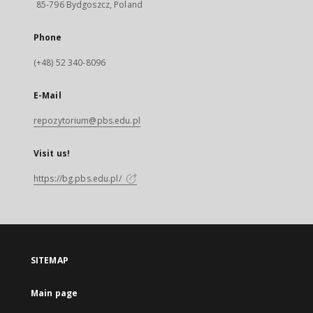
85-796 Bydgoszcz, Poland
Phone
(+48) 52 340-8096
E-Mail
repozytorium@pbs.edu.pl
Visit us!
https://bg.pbs.edu.pl/
SITEMAP
Main page