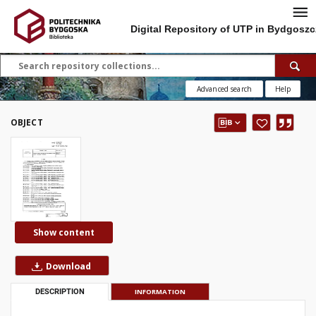
Digital Repository of UTP in Bydgoszc
Advanced search
Help
OBJECT
Show content
Download
DESCRIPTION
INFORMATION