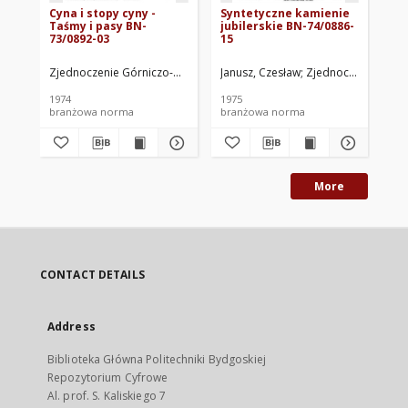
Cyna i stopy cyny -
Syntetyczne kamienie
Me
Taśmy i pasy BN-
jubilerskie BN-74/0886-
Za
73/0892-03
15
at
Zjednoczenie Górniczo-Hutniczego Metali Nieżelaznych METALE. Opra
Janusz, Czesław
Zjednoczenie Górni
Ksi
1974
1975
197
branżowa norma
branżowa norma
br
More
CONTACT DETAILS
Address
Biblioteka Główna Politechniki Bydgoskiej
Repozytorium Cyfrowe
Al. prof. S. Kaliskiego 7