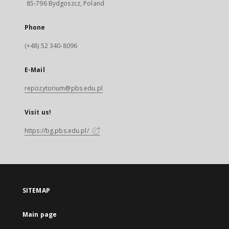
85-796 Bydgoszcz, Poland
Phone
(+48) 52 340-8096
E-Mail
repozytorium@pbs.edu.pl
Visit us!
https://bg.pbs.edu.pl/
SITEMAP
Main page