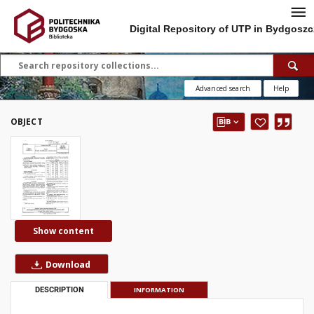
Digital Repository of UTP in Bydgoszc
Advanced search
Help
OBJECT
Show content
Download
DESCRIPTION
INFORMATION