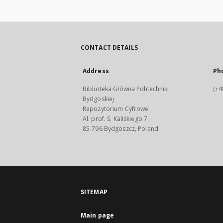
CONTACT DETAILS
Address
Ph
Biblioteka Główna Politechniki
(+4
Bydgoskiej
Repozytorium Cyfrowe
Al. prof. S. Kaliskiego 7
85-796 Bydgoszcz, Poland
SITEMAP
Main page