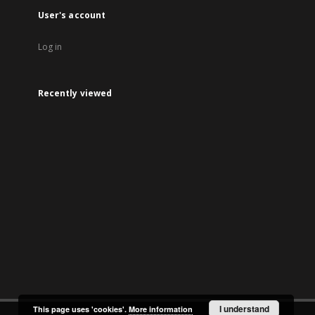
User's account
Log in
Recently viewed
I understand
This page uses 'cookies'.
More information