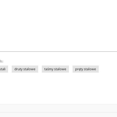
ds:
tali
druty stalowe
taśmy stalowe
pręty stalowe