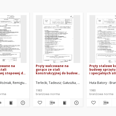
cowane na
Pręty walcowane na
Pręty stalowe k
tali
gorąco ze stali
budowy sprzętu
wej stopowej do
konstrukcyjnej do budowy
i specjalnych si
orąco BN-
sprzętu lotniczego i
wysokoprężnych
specjalnych silników
Wymagania i ba
i, Tadeusz
Woźniak, Remigiusz
Huta Baildon. Oprac.
Zjednoczenie Hutnictwa Żelaza i Stali. Oprac.
Terlecki, Tadeusz
Huta Batory. Oprac.
Gałuszka, Mieczysław
Huta Batory - Br
Wocławski, Al
Huta Baildon
wysokoprężnych BN-
80/0644-49
83/0644-42
1983
1980
orma
branżowa norma
branżowa norma