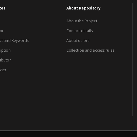
xes
About Repository
About the Project
or
Contact details
ct and Keywords
About dLibra
iption
Collection and access rules
ibutor
sher