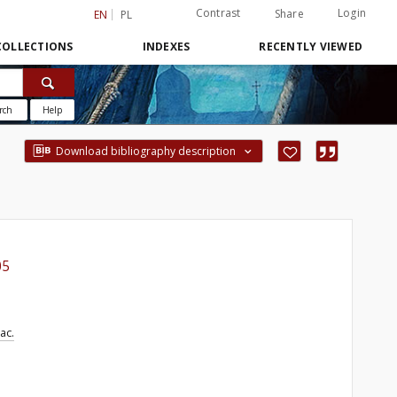
Contrast
Login
Share
EN
PL
COLLECTIONS
INDEXES
RECENTLY VIEWED
rch
Help
Download bibliography description
05
ac.