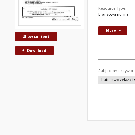
Resource Type:
branżowa norma
More
Show content
Download
Subject and keywor
hutnictwo żelaza i s