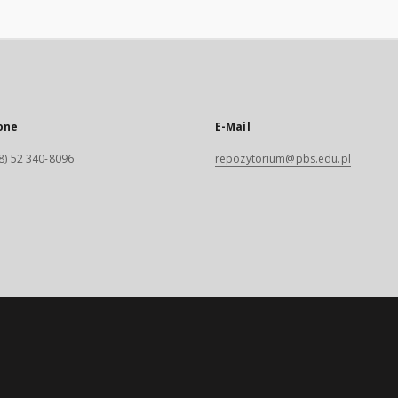
one
E-Mail
8) 52 340-8096
repozytorium@pbs.edu.pl