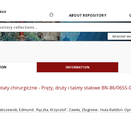
zcz
ABOUT REPOSITORY
Advanced sea
INFORMATION
ION
aty chirurgiczne - Pręty, druty i taśmy stalowe BN-86/0655-
aliszewski, Edmund
;
Rączka, Krzysztof
;
Zawiła, Zbigniew
;
Huta Baildon. Opr