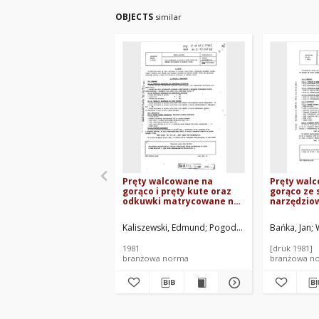
OBJECTS
similar
Pręty walcowane na
Pręty wal
gorąco i pręty kute oraz
gorąco ze s
odkuwki matrycowane na
narzędzio
łopatki turbin BN-80/0644-
pracy na g
31
80/0644-50
Kaliszewski, Edmund
Pogoda, Kazimierz
Bańka, Jan
Terleck
1981
[druk 1981]
branżowa norma
branżowa n