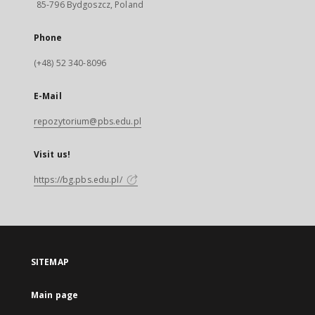
85-796 Bydgoszcz, Poland
Phone
(+48) 52 340-8096
E-Mail
repozytorium@pbs.edu.pl
Visit us!
https://bg.pbs.edu.pl/
SITEMAP
Main page