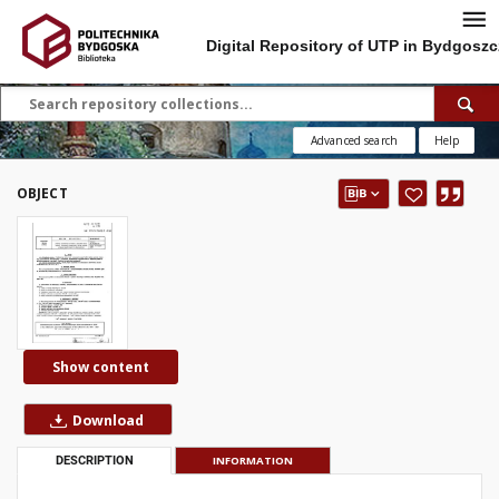
Digital Repository of UTP in Bydgoszc
Advanced search
Help
OBJECT
Show content
Download
DESCRIPTION
INFORMATION