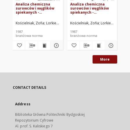
Analiza chemiczna
Analiza chemiczna
An
surowców i węglików
surowców i węglików
su
spiekanych -
spiekanych -
sp
Oznaczanie zawartości
Oznaczanie zawartości
Oz
cynku metodą
niklu metodą atomowej
so
Kościelniak, Zofia
Lorkiewicz, Danuta
Kościelniak, Zofia
Michałowska, Barbara
Lorkiewicz, Danut
Huta Ba
Koś
atomowej
spektrometrii
at
spektrometrii
absorpcyjnej BN-
sp
1987
1987
198
absorpcyjnej BN-
87/0682-08
ab
branżowa norma
branżowa norma
br
87/0682-02
88
More
CONTACT DETAILS
Address
Biblioteka Główna Politechniki Bydgoskiej
Repozytorium Cyfrowe
Al. prof. S. Kaliskiego 7