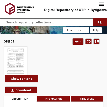
Digital Repository of UTP in Bydgoszc
Advanced search
Help
OBJECT
Show content
Download
DESCRIPTION
INFORMATION
STRUCTURE