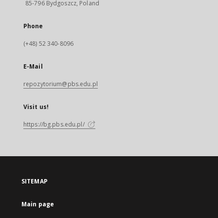
85-796 Bydgoszcz, Poland
Phone
(+48) 52 340-8096
E-Mail
repozytorium@pbs.edu.pl
Visit us!
https://bg.pbs.edu.pl/
SITEMAP
Main page