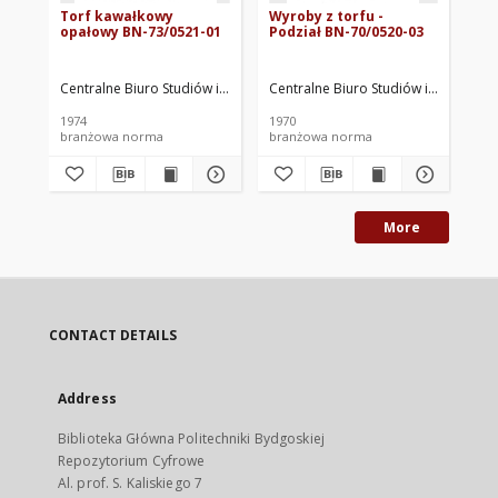
Torf kawałkowy
Wyroby z torfu -
Ko
opałowy BN-73/0521-01
Podział BN-70/0520-03
to
Centralne Biuro Studiów i Projektów Przemysłu Drobnego "Drobproje
Centralne Biuro Studiów i Projektó
Cen
1974
1970
197
branżowa norma
branżowa norma
br
More
CONTACT DETAILS
Address
Biblioteka Główna Politechniki Bydgoskiej
Repozytorium Cyfrowe
Al. prof. S. Kaliskiego 7