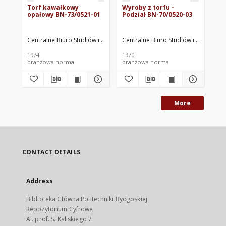
Torf kawałkowy
Wyroby z torfu -
Ko
opałowy BN-73/0521-01
Podział BN-70/0520-03
to
Centralne Biuro Studiów i Projektów Przemysłu Drobnego "Drobproje
Centralne Biuro Studiów i Projektó
Cen
1974
1970
197
branżowa norma
branżowa norma
br
More
CONTACT DETAILS
Address
Biblioteka Główna Politechniki Bydgoskiej
Repozytorium Cyfrowe
Al. prof. S. Kaliskiego 7