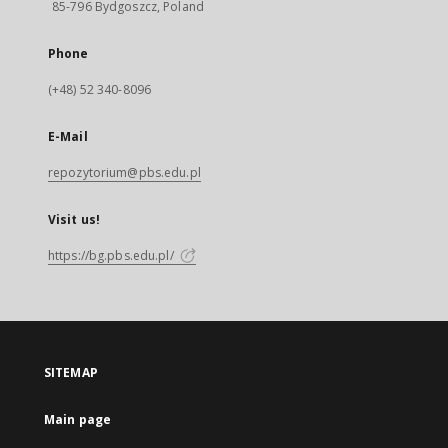
85-796 Bydgoszcz, Poland
Phone
(+48) 52 340-8096
E-Mail
repozytorium@pbs.edu.pl
Visit us!
https://bg.pbs.edu.pl/
SITEMAP
Main page