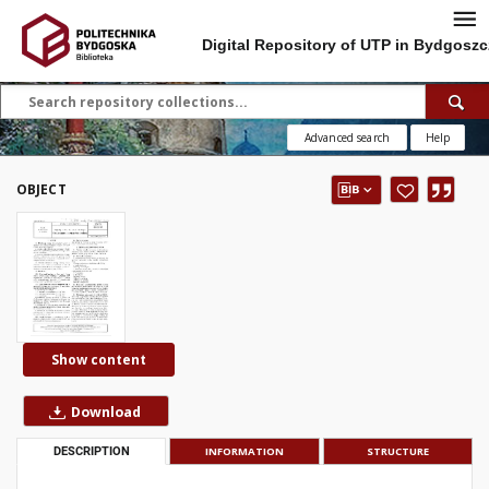
Digital Repository of UTP in Bydgoszc
Advanced search
Help
OBJECT
Show content
Download
DESCRIPTION
INFORMATION
STRUCTURE