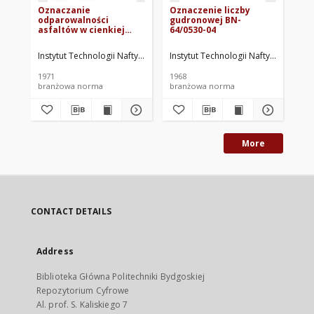
Oznaczanie
Oznaczenie liczby
Oz
odparowalności
gudronowej BN-
na
asfaltów w cienkiej
64/0530-04
sm
warstwie BN-70/0537-04
hy
70
Instytut Technologii Nafty. Oprac.
Instytut Technologii Nafty. Oprac.
Ins
1971
1968
197
branżowa norma
branżowa norma
br
More
CONTACT DETAILS
Address
Biblioteka Główna Politechniki Bydgoskiej
Repozytorium Cyfrowe
Al. prof. S. Kaliskiego 7