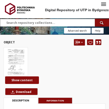
Digital Repository of UTP in Bydgoszc
Advanced search
Help
OBJECT
Show content
Download
DESCRIPTION
INFORMATION