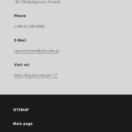
85-796 Bydgoszcz, Poland
Phone
(+48) 52 340-8096
E-Mail
repozytorium@pbs.edu.pl
Visit us!
https://bg.pbs.edu.pl/
SITEMAP
Main page