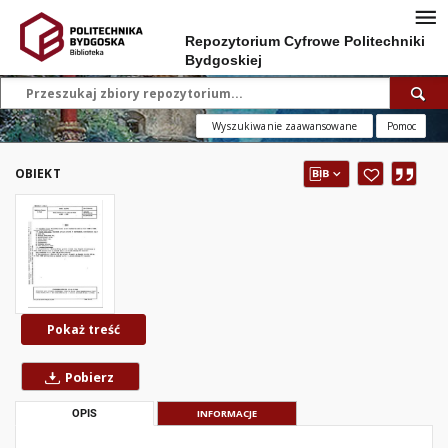
Repozytorium Cyfrowe Politechniki
Bydgoskiej
Wyszukiwanie zaawansowane
Pomoc
OBIEKT
Pokaż treść
Pobierz
OPIS
INFORMACJE