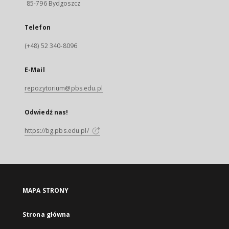
85-796 Bydgoszcz
Telefon
(+48) 52 340-8096
E-Mail
repozytorium@pbs.edu.pl
Odwiedź nas!
https://bg.pbs.edu.pl/
MAPA STRONY
Strona główna