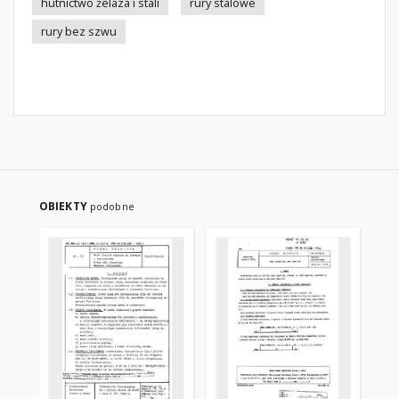
hutnictwo żelaza i stali
rury stalowe
rury bez szwu
OBIEKTY
podobne