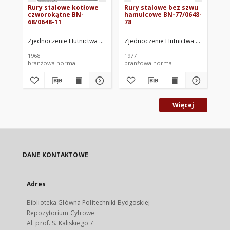
Rury stalowe kotłowe
Rury stalowe bez szwu
Ru
czworokątne BN-
hamulcowe BN-77/0648-
ci
68/0648-11
78
Wy
wi
73
Zjednoczenie Hutnictwa Żelaza i Stali. Oprac.
Zjednoczenie Hutnictwa Żelaza i Stal
Zje
1968
1977
197
branżowa norma
branżowa norma
br
Więcej
DANE KONTAKTOWE
Adres
Biblioteka Główna Politechniki Bydgoskiej
Repozytorium Cyfrowe
Al. prof. S. Kaliskiego 7