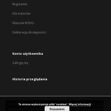
Regulamin
Dla Autorów
Klauzula RODO
Deklaracja dostępności
Konto użytkownika
Zaloguj się
Historia przeglądania
Ten serwis działa dzięki oprogramowaniu
DInGO dLibra 6.3.15
Ta strona wykorzystuje pliki 'cookies'.
Więcej informacji
opracowanemu przez
Poznańskie Centrum Superkomputerowo-
Rozumiem