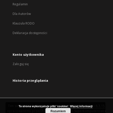
Regulamin
Dla Autorów
Klauzula RODO
Deklaracja dostępności
Konto użytkownika
Zaloguj się
Historia przeglądania
Ten serwis działa dzięki oprogramowaniu
DInGO dLibra 6.3.15
Ta strona wykorzystuje pliki 'cookies'.
Więcej informacji
opracowanemu przez
Poznańskie Centrum Superkomputerowo-
Rozumiem