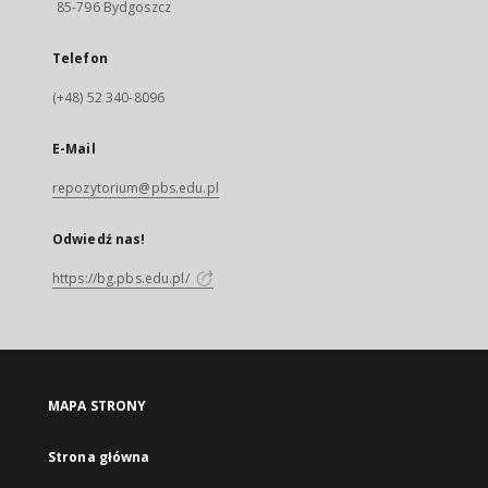
85-796 Bydgoszcz
Telefon
(+48) 52 340-8096
E-Mail
repozytorium@pbs.edu.pl
Odwiedź nas!
https://bg.pbs.edu.pl/
MAPA STRONY
Strona główna