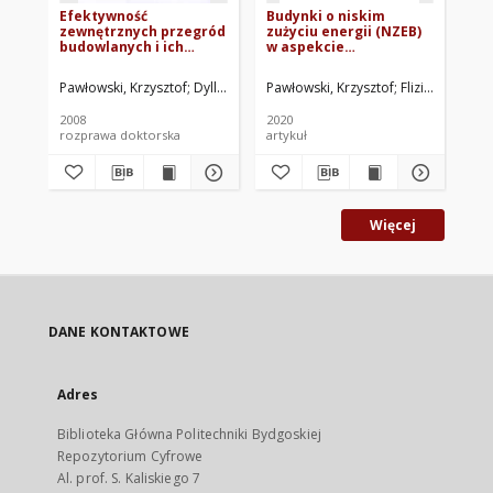
Efektywność
Budynki o niskim
Kr
zewnętrznych przegród
zużyciu energii (NZEB)
ze
budowlanych i ich
w aspekcie
złączy w aspekcie
architektoniczno-
cieplno-
budowlanym
Pawłowski, Krzysztof
Dylla, Andrzej. Promotor
Pawłowski, Krzysztof
Flizikowski, Józ
Paw
wilgotnościowym
2008
2020
200
rozprawa doktorska
artykuł
art
Więcej
DANE KONTAKTOWE
Adres
Biblioteka Główna Politechniki Bydgoskiej
Repozytorium Cyfrowe
Al. prof. S. Kaliskiego 7