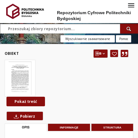
Repozytorium Cyfrowe Politechniki
Bydgoskiej
Wyszukiwanie zaawansowane
Pomoc
OBIEKT
Pokaż treść
Pobierz
OPIS
INFORMACJE
STRUKTURA