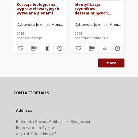
Korozja biologiczna
Identyfikacja
wypraw elewacyjnych
czynników
wywołana glonami
determinujących
trwałość i estetykę
elewacji budynków
Dybowska-Józefiak, Monika
Górska, Aleksandra. Oprac.
Dybowska-Józefiak, Monika
Górecki, Mic
Wesołow
2016
2023
rozdział z książki
rozprawa doktorska
More
CONTACT DETAILS
Address
Biblioteka Główna Politechniki Bydgoskiej
Repozytorium Cyfrowe
Al. prof. S. Kaliskiego 7