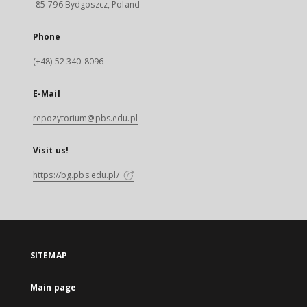
85-796 Bydgoszcz, Poland
Phone
(+48) 52 340-8096
E-Mail
repozytorium@pbs.edu.pl
Visit us!
https://bg.pbs.edu.pl/
SITEMAP
Main page