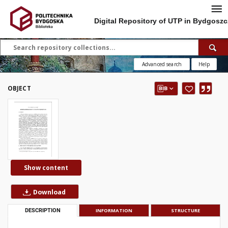
Digital Repository of UTP in Bydgoszc
Advanced search
Help
OBJECT
Show content
Download
DESCRIPTION
INFORMATION
STRUCTURE