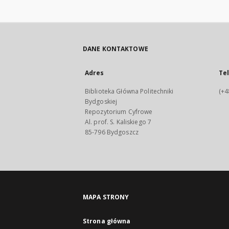
DANE KONTAKTOWE
Adres
Te
Biblioteka Główna Politechniki
(+4
Bydgoskiej
Repozytorium Cyfrowe
Al. prof. S. Kaliskiego 7
85-796 Bydgoszcz
MAPA STRONY
Strona główna