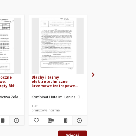
 toczne
Blachy i taśmy
Pakowanie blach
we.
elektrotechniczne
stalowych walcowany
pręty BN-
krzemowe izotropowe
gorąco BN-73/0601-07
walcowane na zimno o
stratności od 2,0 do 3,5
ctwa Żelaza i Stali. Oprac.
Kombinat Huta im. Lenina. Oprac.
W/kg BN-80/0642-43
1981
1973
branżowa norma
branżowa norma
Więcej