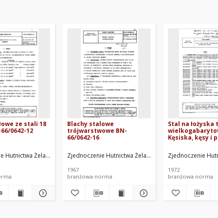
łowe ze stali 18
Blachy stalowe
Stal na łożyska
66/0642-12
trójwarstwowe BN-
wielkogabaryto
66/0642-16
Kęsiska, kęsy i 
72/0641-06
 Hutnictwa Żelaza i Stali. Oprac.
Zjednoczenie Hutnictwa Żelaza i Stali. Oprac.
Zjednoczenie Hutni
1967
1972
orma
branżowa norma
branżowa norma