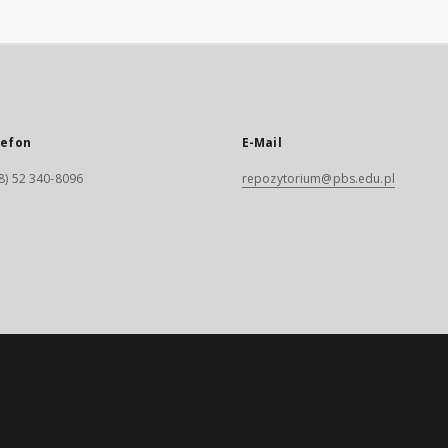
lefon
E-Mail
8) 52 340-8096
repozytorium@pbs.edu.pl