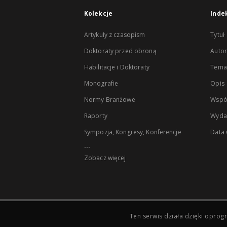
Kolekcje
Inde
Artykuły z czasopism
Tytuł
Doktoraty przed obroną
Autor
Habilitacje i Doktoraty
Temat
Monografie
Opis
Normy Branżowe
Wspó
Raporty
Wyda
Sympozja, Kongresy, Konferencje
Data
...
Zobacz więcej
Ten serwis działa dzięki opr