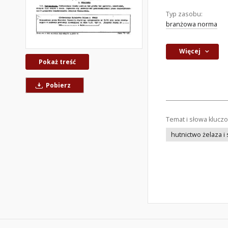
Typ zasobu:
branżowa norma
Więcej
Pokaż treść
Pobierz
Temat i słowa klucz
hutnictwo żelaza i s