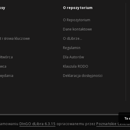
ksy
O repozytorium
O Repozytorium
Dane kontaktowe
 i słowa kluczowe
O dLibrze...
Regulamin
łtwórca
Dla Autorów
wca
Klauzula RODO
 wydania
Deklaracja dostępności
Ta 
ogramowaniu
DInGO dLibra 6.3.15
opracowanemu przez
Poznańskie Centr