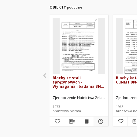
OBIEKTY
podobne
Blachy ze stali
Blachy kot
sprężynowych -
CuNMT BN-
Wymagania i badania BN-
73/0642-27
Zjednoczenie Hutnictwa Żelaza i Stali. Oprac.
Zjednoczenie
1973
1966
branżowa norma
branżowa n