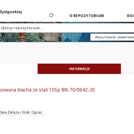
 Bydgoskiej
O REPOZYTORIUM
KOL
Wyszukiwanie zaawansow
INFORMACJE
lcowana blacha ze stali 10Sp BN-70/0642-20
wa Żelaza i Stali. Oprac.