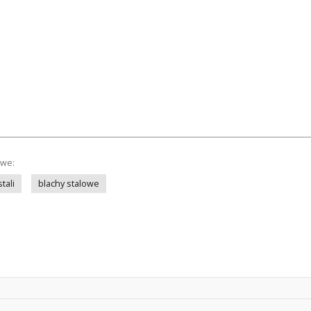
owe:
tali
blachy stalowe