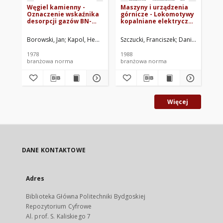
Węgiel kamienny -
Maszyny i urządzenia
Ma
Oznaczenie wskaźnika
górnicze - Lokomotywy
gó
desorpcji gazów BN-
kopalniane elektryczne
ko
78/0408-08
akumulatorowe -
- 
Wymagania BN-
BN
Borowski, Jan
Kapol, Henryk
Szczucki, Franciszek
Daniłow, Jarosł
Fid
87/1705-14
1978
1988
198
branżowa norma
branżowa norma
br
Więcej
DANE KONTAKTOWE
Adres
Biblioteka Główna Politechniki Bydgoskiej
Repozytorium Cyfrowe
Al. prof. S. Kaliskiego 7