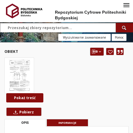
Repozytorium Cyfrowe Politechniki
Bydgoskiej
Wyszukiwanie zaawansowane
Pomoc
OBIEKT
Pokaż treść
Pobierz
OPIS
INFORMACJE