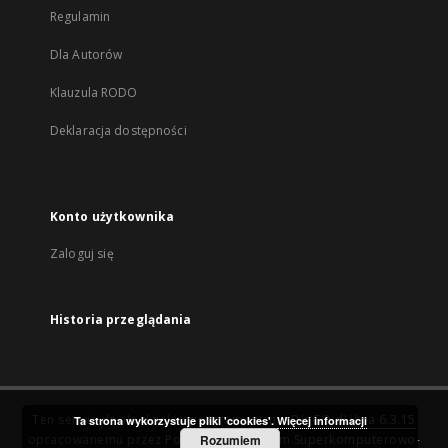
Regulamin
Dla Autorów
Klauzula RODO
Deklaracja dostępności
Konto użytkownika
Zaloguj się
Historia przeglądania
Ten serwis działa dzięki oprogramowaniu
DInGO dLibra 6.3.15
Ta strona wykorzystuje pliki 'cookies'.
Więcej informacji
opracowanemu przez
Poznańskie Centrum Superkomputerowo-
Rozumiem