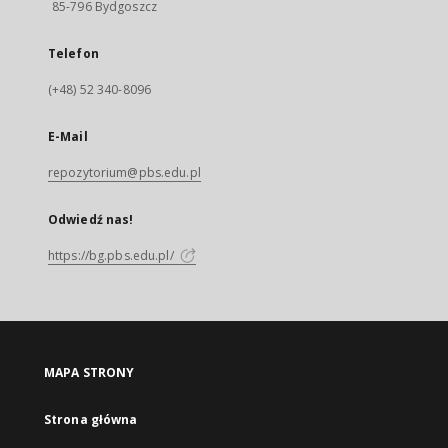
85-796 Bydgoszcz
Telefon
(+48) 52 340-8096
E-Mail
repozytorium@pbs.edu.pl
Odwiedź nas!
https://bg.pbs.edu.pl/
MAPA STRONY
Strona główna