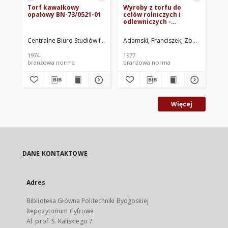
Torf kawałkowy
Wyroby z torfu do
Wy
opałowy BN-73/0521-01
celów rolniczych i
Po
odlewniczych -
Pakowanie,
przechowywanie i
Centralne Biuro Studiów i Projektów Przemysłu Drobnego "Drobproje
Adamski, Franciszek
Zboiński, Jerzy
Cen
transport BN-77/0520-
02
1974
1977
197
branżowa norma
branżowa norma
br
Więcej
DANE KONTAKTOWE
Adres
Biblioteka Główna Politechniki Bydgoskiej
Repozytorium Cyfrowe
Al. prof. S. Kaliskiego 7