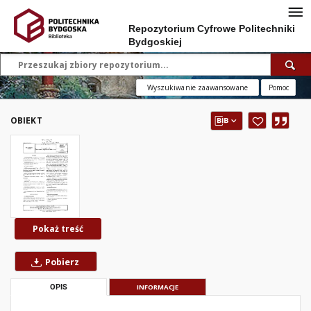
Repozytorium Cyfrowe Politechniki
Bydgoskiej
Wyszukiwanie zaawansowane
Pomoc
OBIEKT
Pokaż treść
Pobierz
OPIS
INFORMACJE