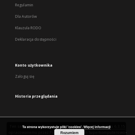
Regulamin
Dla Autorów
Klauzula RODO
Deklaracja dostępności
Konto użytkownika
Zaloguj się
Historia przeglądania
Ten serwis działa dzięki oprogramowaniu
DInGO dLibra 6.3.15
Ta strona wykorzystuje pliki 'cookies'.
Więcej informacji
opracowanemu przez
Poznańskie Centrum Superkomputerowo-
Rozumiem