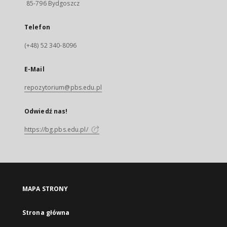
85-796 Bydgoszcz
Telefon
(+48) 52 340-8096
E-Mail
repozytorium@pbs.edu.pl
Odwiedź nas!
https://bg.pbs.edu.pl/
MAPA STRONY
Strona główna