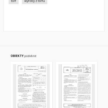
torf
wyroby z torfu
OBIEKTY
podobne