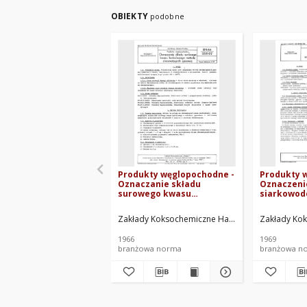
OBIEKTY
podobne
Produkty węglopochodne -
Produkty 
Oznaczanie składu
Oznaczeni
surowego kwasu
siarkowodo
karbolowego metodą
merkaptan
chromatografii gazowej
11
Zakłady Koksochemiczne Hajduki. Oprac.
Zakłady Kok
BN-66/0511-07
1966
1969
branżowa norma
branżowa n