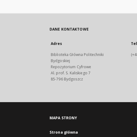
DANE KONTAKTOWE
Adres
Te
Biblioteka Główna Politechniki
(+4
Bydgoskiej
Repozytorium Cyfrowe
Al. prof. S. Kaliskiego 7
85-796 Bydgoszcz
MAPA STRONY
Strona główna