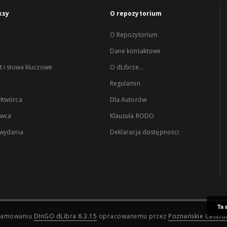
ksy
O repozytorium
O Repozytorium
Dane kontaktowe
 i słowa kluczowe
O dLibrze...
Regulamin
łtwórca
Dla Autorów
wca
Klauzula RODO
 wydania
Deklaracja dostępności
Ta 
ogramowaniu
DInGO dLibra 6.3.15
opracowanemu przez
Poznańskie Centr