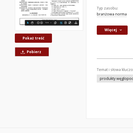
Typ zasobu:
branżowa norma
Więcej
Pokaż treść
Pobierz
Temat i słowa klucz
produkty węglopo