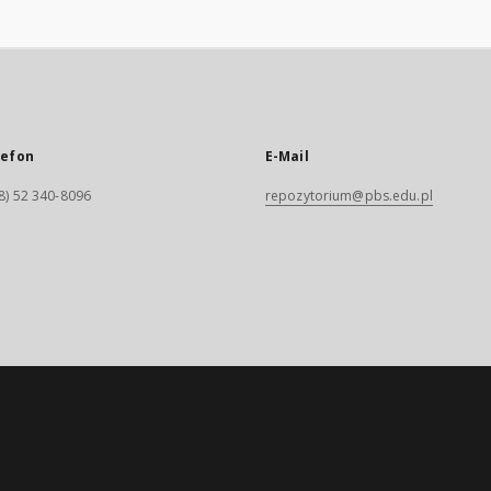
lefon
E-Mail
8) 52 340-8096
repozytorium@pbs.edu.pl