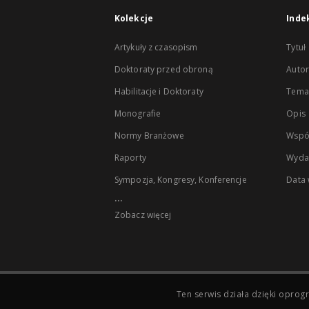
Kolekcje
Inde
Artykuły z czasopism
Tytuł
Doktoraty przed obroną
Autor
Habilitacje i Doktoraty
Temat
Monografie
Opis
Normy Branżowe
Wspó
Raporty
Wyda
Sympozja, Kongresy, Konferencje
Data
...
Zobacz więcej
Ten serwis działa dzięki opr