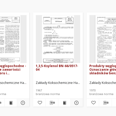
węglopochodne -
1,3,5-Ksylenol BN-66/0517-
Produkty węglo
e zawartości
04
Oznaczanie głó
ru i
składników ben
ów BN-69/0511-
surowego meto
chromatografii
sochemiczne Hajduki. Oprac.
Zakłady Koksochemiczne Hajduki. Oprac.
Zakłady Koksoche
BN-70/0511-17
1967
1970
orma
branżowa norma
branżowa norma