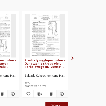
pochodne -
Produkty węglopochodne -
Produkty węglopocho
wnych
Oznaczanie składu oleju
Olej lekki BN-65/0514
zolu
karbolowego BN-70/0511-
dą
16
 gazowej
miczne Hajduki. Oprac.
Zakłady Koksochemiczne Hajduki. Oprac.
Zakłady Koksochemiczne
1970
1965
branżowa norma
branżowa norma
Więcej