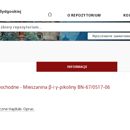
 Bydgoskiej
O REPOZYTORIUM
KOL
Wyszukiwanie zaawansow
INFORMACJE
ochodne - Mieszanina β-i γ-pikoliny BN-67/0517-06
zne Hajduki. Oprac.