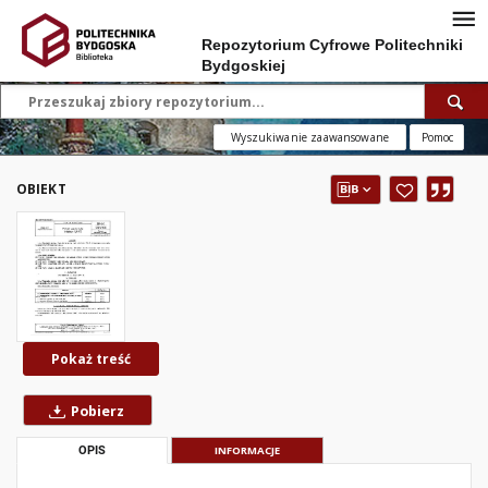
Repozytorium Cyfrowe Politechniki
Bydgoskiej
Wyszukiwanie zaawansowane
Pomoc
OBIEKT
Pokaż treść
Pobierz
OPIS
INFORMACJE