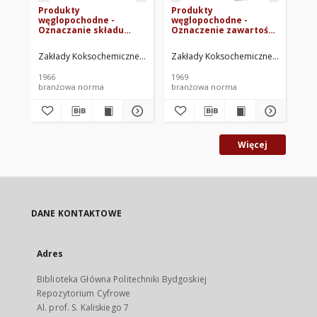
Produkty
Produkty
Pr
węglopochodne -
węglopochodne -
wę
Oznaczanie składu
Oznaczenie zawartości
Mi
surowego kwasu
siarkowodoru i
pi
karbolowego metodą
merkaptanów BN-
Zakłady Koksochemiczne Hajduki. Oprac.
Zakłady Koksochemiczne Hajduki. O
Zak
chromatografii
69/0511-11
gazowej BN-66/0511-07
1966
1969
196
branżowa norma
branżowa norma
br
Więcej
DANE KONTAKTOWE
Adres
Biblioteka Główna Politechniki Bydgoskiej
Repozytorium Cyfrowe
Al. prof. S. Kaliskiego 7