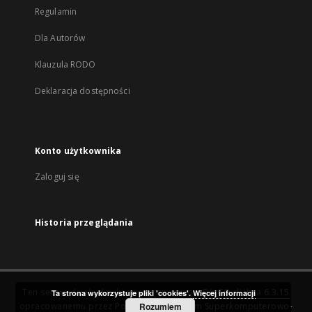
Regulamin
Dla Autorów
Klauzula RODO
Deklaracja dostępności
Konto użytkownika
Zaloguj się
Historia przeglądania
Ten serwis działa dzięki oprogramowaniu
DInGO dLibra 6.3.15
Ta strona wykorzystuje pliki 'cookies'.
Więcej informacji
opracowanemu przez
Poznańskie Centrum Superkomputerowo-
Rozumiem