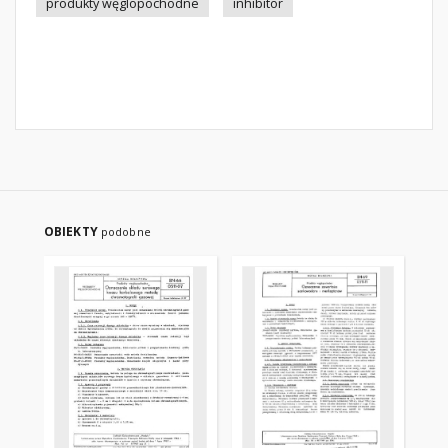
produkty węglopochodne
inhibitor
OBIEKTY
podobne