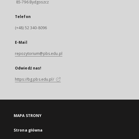
85-796 Bydgoszcz
Telefon
(+48) 52 340-8096
E-Mail
repozytorium@pbs.edu.pl
Odwiedź nas!
https://bg.pbs.edu.pl/
MAPA STRONY
Strona główna