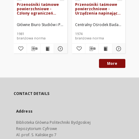
Przenośniki taśmowe
Przenośniki taśmowe
Pr
powierzchniowe -
powierzchniowe -
po
Człony ograniczeń
Urządzenia napinające
Ło
bocznych - Wymagania
śrubowe i ciężarowe -
Gł
BN-80/0452-15
Główne wymiary BN-
73
Główne Biuro Studiów i Projektów Przeróbki Węgla SEPARATOR. Opra
Centralny Ośrodek Badawczo-Projek
Cen
73/0452-10
1981
1974
197
branżowa norma
branżowa norma
br
More
CONTACT DETAILS
Address
Biblioteka Główna Politechniki Bydgoskiej
Repozytorium Cyfrowe
Al. prof. S. Kaliskiego 7