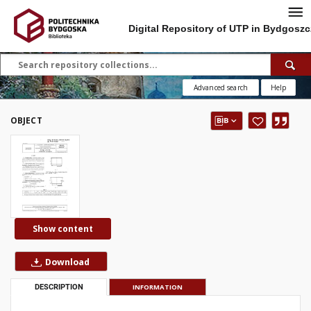
Digital Repository of UTP in Bydgoszc
Advanced search
Help
OBJECT
Show content
Download
DESCRIPTION
INFORMATION