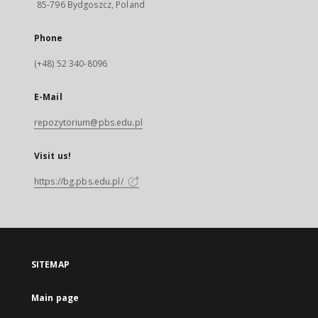
85-796 Bydgoszcz, Poland
Phone
(+48) 52 340-8096
E-Mail
repozytorium@pbs.edu.pl
Visit us!
https://bg.pbs.edu.pl/
SITEMAP
Main page