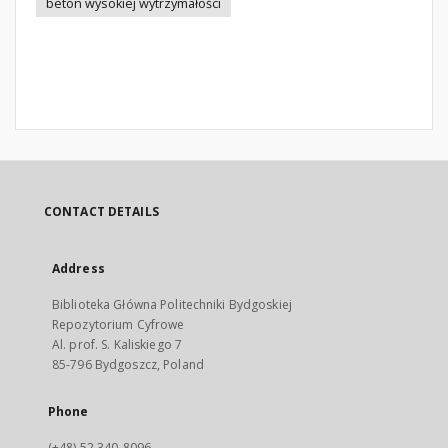
beton wysokiej wytrzymałości
CONTACT DETAILS
Address
Biblioteka Główna Politechniki Bydgoskiej
Repozytorium Cyfrowe
Al. prof. S. Kaliskiego 7
85-796 Bydgoszcz, Poland
Phone
(+48) 52 340-8096