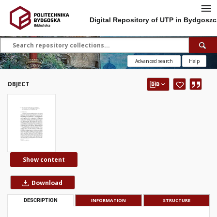
Digital Repository of UTP in Bydgoszc
Advanced search
Help
OBJECT
Show content
Download
DESCRIPTION
INFORMATION
STRUCTURE