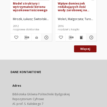
Model struktury i
Wpływ domieszek
Wy
wytrzymałość betonu
redukujących ilość
pr
wysokowartościowego
wody zarobowej na
be
właściwości betonu
st
wysokowartościowego
sp
Mrozik, Łukasz
Świtoński, Aleksander. Promotor
Woleń, Małgorzata
Turostowski, Łu
Grz
2012
2016
201
rozprawa doktorska
rozdział z książki
roz
Więcej
DANE KONTAKTOWE
Adres
Biblioteka Główna Politechniki Bydgoskiej
Repozytorium Cyfrowe
Al. prof. S. Kaliskiego 7