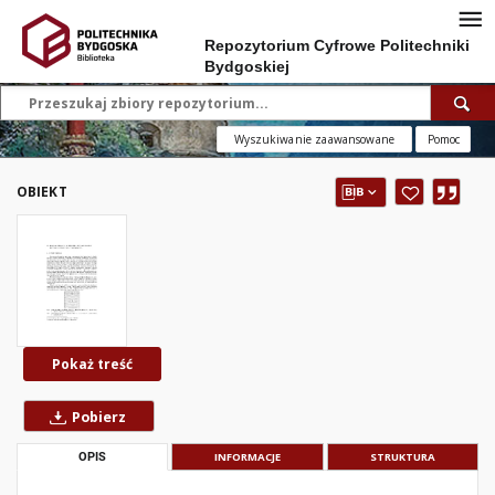
Repozytorium Cyfrowe Politechniki
Bydgoskiej
Wyszukiwanie zaawansowane
Pomoc
OBIEKT
Pokaż treść
Pobierz
OPIS
INFORMACJE
STRUKTURA