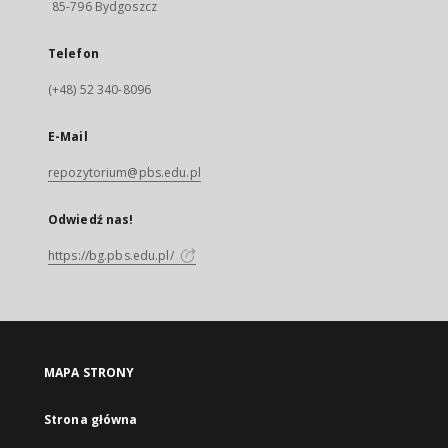
85-796 Bydgoszcz
Telefon
(+48) 52 340-8096
E-Mail
repozytorium@pbs.edu.pl
Odwiedź nas!
https://bg.pbs.edu.pl/
MAPA STRONY
Strona główna