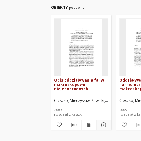
OBIEKTY
podobne
Opis oddziaływania fal w
Oddziaływa
makroskopowo
harmonicz
niejednorodnych
makrosko
materiałach
niejednor
materiału
Cieszko, Mieczysław
Sawicki, Jerzy Ryszard. Red.
Cieszko, Mi
2009
2009
rozdział z książki
rozdział z ks