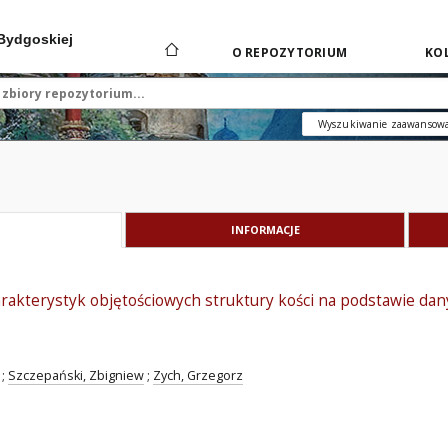
 Bydgoskiej
O REPOZYTORIUM
KOL
Wyszukiwanie zaawansow
INFORMACJE
rakterystyk objętościowych struktury kości na podstawie da
;
Szczepański, Zbigniew
;
Zych, Grzegorz