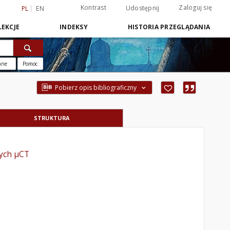
Kontrast
Zaloguj się
Udostępnij
PL
EN
EKCJE
INDEKSY
HISTORIA PRZEGLĄDANIA
ane
Pomoc
Pobierz opis bibliograficzny
STRUKTURA
nych µCT