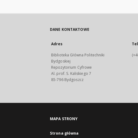
DANE KONTAKTOWE
Adres
Te
Biblioteka Główna Politechniki
(+4
Bydgoskiej
Repozytorium Cyfrowe
Al. prof. S. Kaliskiego 7
85-796 Bydgoszcz
MAPA STRONY
Strona główna