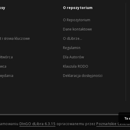
ksy
O repozytorium
O Repozytorium
Dane kontaktowe
 i słowa kluczowe
O dLibrze...
Regulamin
łtwórca
Dla Autorów
wca
Klauzula RODO
 wydania
Deklaracja dostępności
Ta 
ogramowaniu
DInGO dLibra 6.3.15
opracowanemu przez
Poznańskie Centr