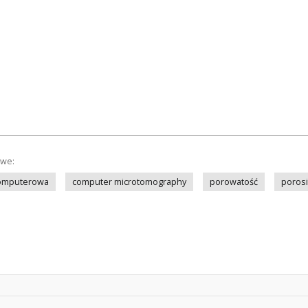
owe:
komputerowa
computer microtomography
porowatość
porosi