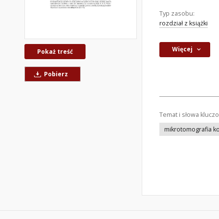
Typ zasobu:
rozdział z książki
Więcej
Pokaż treść
Pobierz
Temat i słowa klucz
mikrotomografia 