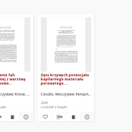
nie fali
Opis krzywych potencjału
nej z warstwą
kapilarnego materiału
powo
porowatego.
odnego
Zastosowanie
łańcuchowego modelu
eczysław
Kriese, Wojciech
Cieszko, Mieczysław
Sawicki, Jerzy Ryszard. Red.
Kempiński, Marcin
Sawicki, Jerzy 
architektury przestrzeni
porów
2009
iążki
rozdział z książki