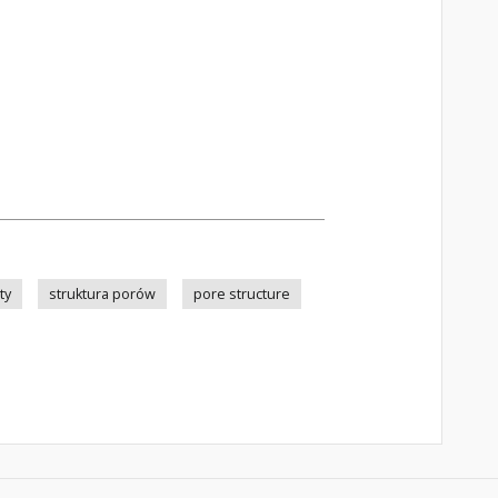
ty
struktura porów
pore structure