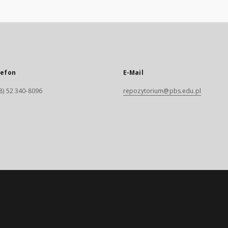
lefon
E-Mail
8) 52 340-8096
repozytorium@pbs.edu.pl