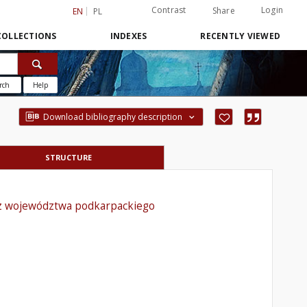
Contrast
Login
Share
EN
PL
COLLECTIONS
INDEXES
RECENTLY VIEWED
rch
Help
Download bibliography description
STRUCTURE
t z województwa podkarpackiego