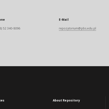
one
E-Mail
8) 52 340-8096
repozytorium@pbs.edu.pl
xes
About Repository