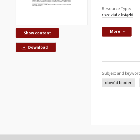
Resource Type:
rozdział z książki
More
Show content
Download
Subject and keywor
obwód bioder