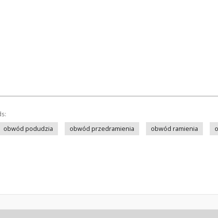
ds:
obwód podudzia
obwód przedramienia
obwód ramienia
o