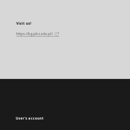
Visit us!
https://bg.pbs.edu.pl/
User's account