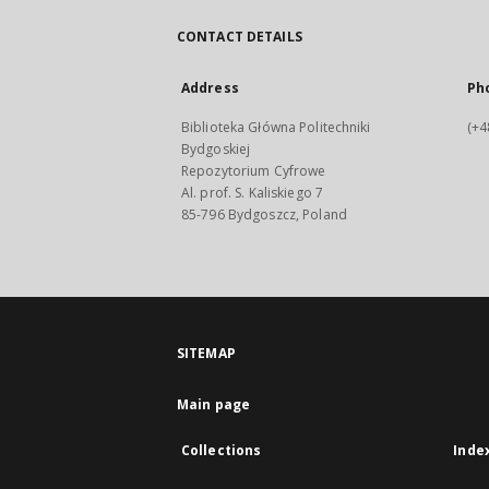
CONTACT DETAILS
Address
Ph
Biblioteka Główna Politechniki
(+4
Bydgoskiej
Repozytorium Cyfrowe
Al. prof. S. Kaliskiego 7
85-796 Bydgoszcz, Poland
SITEMAP
Main page
Collections
Inde