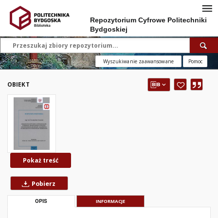
Repozytorium Cyfrowe Politechniki
Bydgoskiej
Wyszukiwanie zaawansowane
Pomoc
OBIEKT
Pokaż treść
Pobierz
OPIS
INFORMACJE