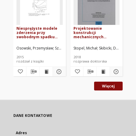
Niesprężyste modele
Projektowanie
Mo
zderzenia przy
konstrukcji
wr
swobodnym spadku
mechanicznych
wi
opakowań
poddanych działaniu
te
obciążeń narastających
Osowski, Przemysław
Szałajda, Tomasz. Oprac.
Stopel, Michał
Skibicki, Dariusz. Pr
Ślachciak, Dorota. O
Gaj
z dużą prędkością
2015
2018
201
rozdział z książki
rozprawa doktorska
roz
Więcej
DANE KONTAKTOWE
Adres