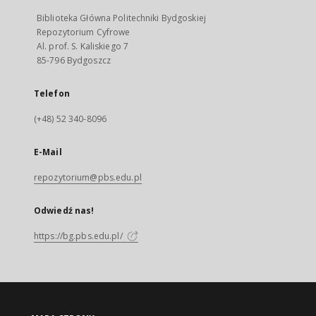
Biblioteka Główna Politechniki Bydgoskiej
Repozytorium Cyfrowe
Al. prof. S. Kaliskiego 7
85-796 Bydgoszcz
Telefon
(+48) 52 340-8096
E-Mail
repozytorium@pbs.edu.pl
Odwiedź nas!
https://bg.pbs.edu.pl/