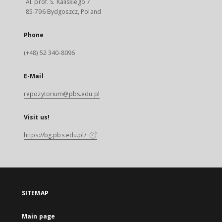
Al. prof. S. Kaliskiego 7
85-796 Bydgoszcz, Poland
Phone
(+48) 52 340-8096
E-Mail
repozytorium@pbs.edu.pl
Visit us!
https://bg.pbs.edu.pl/
SITEMAP
Main page