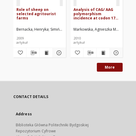
Role of sheep on
Analysis of CAG/ AAG
Th
selected agritourist
polymorphism
GD
farms
incidence at codon 171
as
of the ovine prion
pe
protein gene
ch
Bernacka, Henryka
Simińska, Ewa
Markowska, Agnieszka Magdalena
Miklikowska, Anna
Rybarczyk, Joan
Ko
W
2009
2010
201
artykuł
artykuł
roz
More
CONTACT DETAILS
Address
Biblioteka Główna Politechniki Bydgoskiej
Repozytorium Cyfrowe