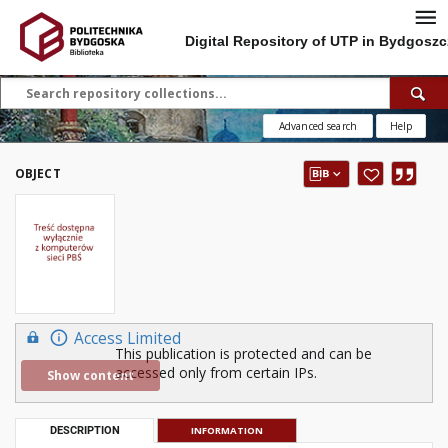
Digital Repository of UTP in Bydgoszc
Advanced search
Help
OBJECT
Access Limited
This publication is protected and can be
accessed only from certain IPs.
Show content
DESCRIPTION
INFORMATION