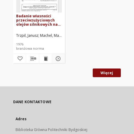
Badanie własności
przeciwzużyciowych
olejów silnikowych na
stanowisku krzywka-
popychacz BN-76/0535-
Trzpil, Janusz
Machel, Marian
Ludeńska, Jadwiga
Instytut Technologii
29
1976
branżowa norma
Więcej
DANE KONTAKTOWE
Adres
Biblioteka Główna Politechniki Bydgoskiej