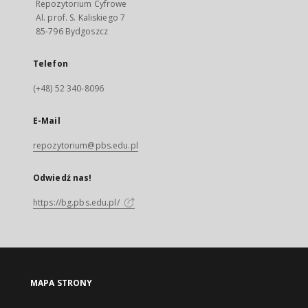
Repozytorium Cyfrowe
Al. prof. S. Kaliskiego 7
85-796 Bydgoszcz
Telefon
(+48) 52 340-8096
E-Mail
repozytorium@pbs.edu.pl
Odwiedź nas!
https://bg.pbs.edu.pl/
MAPA STRONY