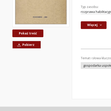
Typ zasobu:
rozprawa habilitacyj
Więcej
Pokaż treść
Pobierz
Temat i słowa klucz
gospodarka uspoł