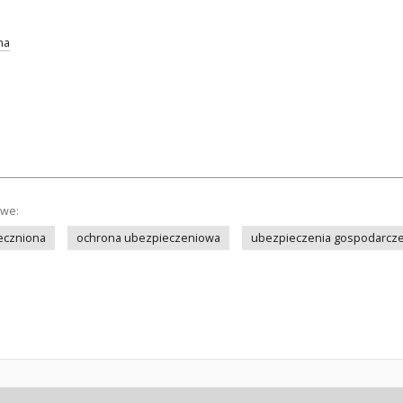
na
owe:
eczniona
ochrona ubezpieczeniowa
ubezpieczenia gospodarcz