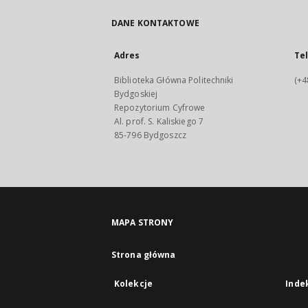
DANE KONTAKTOWE
Adres
Te
Biblioteka Główna Politechniki
(+4
Bydgoskiej
Repozytorium Cyfrowe
Al. prof. S. Kaliskiego 7
85-796 Bydgoszcz
MAPA STRONY
Strona główna
Kolekcje
Inde