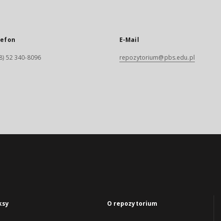
lefon
E-Mail
8) 52 340-8096
repozytorium@pbs.edu.pl
ksy
O repozytorium