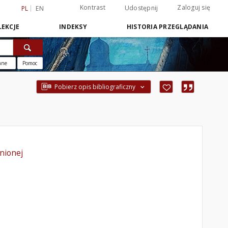
Kontrast
Zaloguj się
Udostępnij
PL
EN
EKCJE
INDEKSY
HISTORIA PRZEGLĄDANIA
ane
Pomoc
Pobierz opis bibliograficzny
nionej