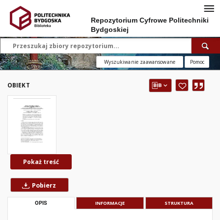
Repozytorium Cyfrowe Politechniki
Bydgoskiej
Wyszukiwanie zaawansowane
Pomoc
OBIEKT
Pokaż treść
Pobierz
OPIS
INFORMACJE
STRUKTURA