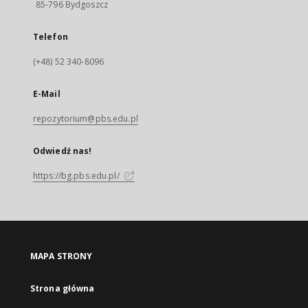
85-796 Bydgoszcz
Telefon
(+48) 52 340-8096
E-Mail
repozytorium@pbs.edu.pl
Odwiedź nas!
https://bg.pbs.edu.pl/
MAPA STRONY
Strona główna