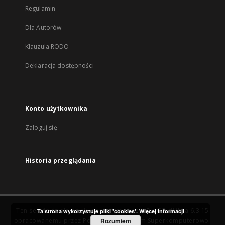
Regulamin
Dla Autorów
Klauzula RODO
Deklaracja dostępności
Konto użytkownika
Zaloguj się
Historia przeglądania
Ten serwis działa dzięki oprogramowaniu
DInGO dLibra 6.3.15
Ta strona wykorzystuje pliki 'cookies'.
Więcej informacji
opracowanemu przez
Poznańskie Centrum Superkomputerowo-
Rozumiem