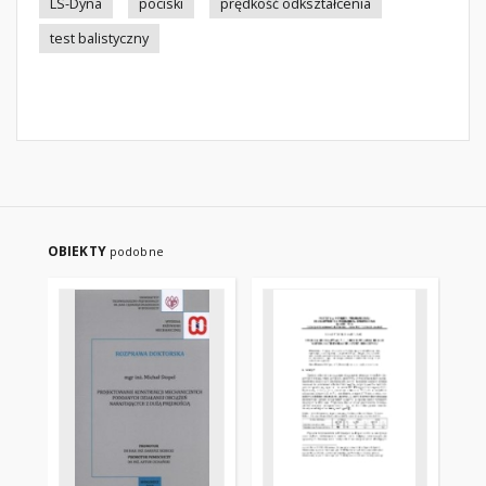
LS-Dyna
pociski
prędkość odkształcenia
test balistyczny
OBIEKTY
podobne