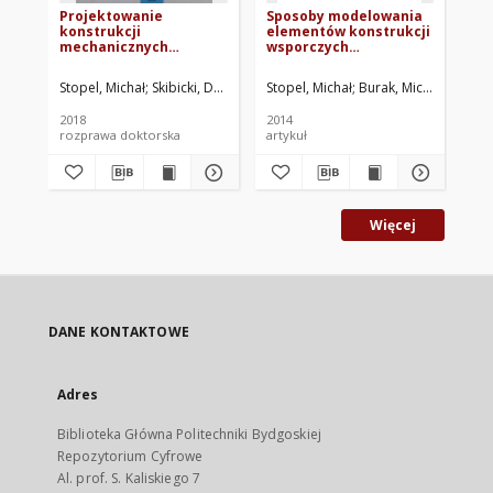
Projektowanie
Sposoby modelowania
Fi
konstrukcji
elementów konstrukcji
of
mechanicznych
wsporczych
fi
poddanych działaniu
infrastruktury
ti
obciążeń narastających
drogowej
Stopel, Michał
Skibicki, Dariusz. Promotor
Stopel, Michał
Cichański, Artur. Promoto
Burak, Michał
Styp-Re
Ski
z dużą prędkością
2018
2014
201
rozprawa doktorska
artykuł
art
Więcej
DANE KONTAKTOWE
Adres
Biblioteka Główna Politechniki Bydgoskiej
Repozytorium Cyfrowe
Al. prof. S. Kaliskiego 7