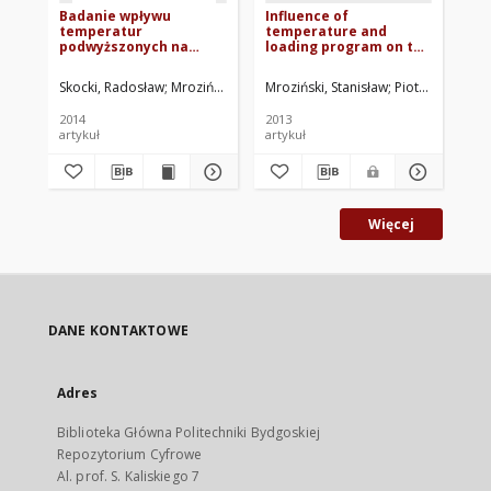
Badanie wpływu
Influence of
St
temperatur
temperature and
cyk
podwyższonych na
loading program on the
wp
właściwości cykliczne
fatigue life of Steel P91
zm
stali P91
Skocki, Radosław
Mroziński, Stanisław
Mroziński, Stanisław
Mroziński, Stanisław. Red.
Piotrowski, Mic
Mro
2014
2013
200
artykuł
artykuł
roz
Więcej
DANE KONTAKTOWE
Adres
Biblioteka Główna Politechniki Bydgoskiej
Repozytorium Cyfrowe
Al. prof. S. Kaliskiego 7