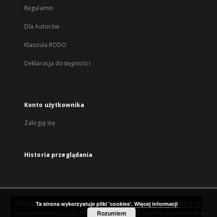
Regulamin
Dla Autorów
Klauzula RODO
Deklaracja dostępności
Konto użytkownika
Zaloguj się
Historia przeglądania
Ten serwis działa dzięki oprogramowaniu
DInGO dLibra 6.3.15
Ta strona wykorzystuje pliki 'cookies'.
Więcej informacji
opracowanemu przez
Poznańskie Centrum Superkomputerowo-
Rozumiem