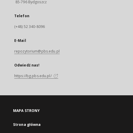
85-796 Bydgoszcz
Telefon
(+48) 52 340-8096
E-Mail
repozytorium@pbs.edu.pl
Odwiedź nas!
https://bg.pbs.edu.pl/
MAPA STRONY
Strona główna