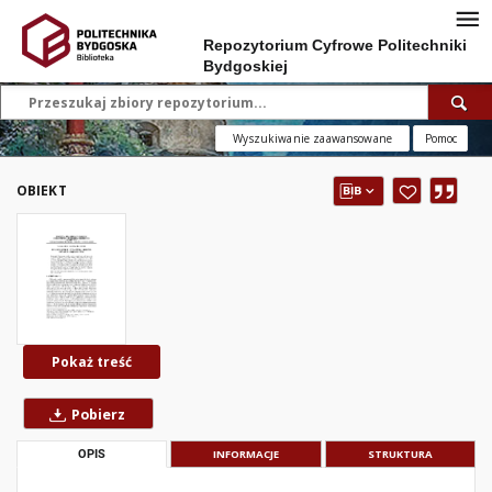
Repozytorium Cyfrowe Politechniki
Bydgoskiej
Wyszukiwanie zaawansowane
Pomoc
OBIEKT
Pokaż treść
Pobierz
OPIS
INFORMACJE
STRUKTURA