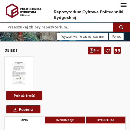
Repozytorium Cyfrowe Politechniki
Bydgoskiej
Wyszukiwanie zaawansowane
Pomoc
OBIEKT
Pokaż treść
Pobierz
OPIS
INFORMACJE
STRUKTURA