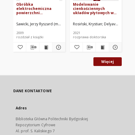
Obróbka
Modelowanie
elektrochemiczna
cienkościennych
powierzchni
układów płytowych w
obrotowych elektrodą
ujęciu
drgającą
makroelementowym
Sawicki, Jerzy Ryszard (mechanika)
Rosiński, Krystian
Sawicki, Jerzy Ryszard. Red.
Delyavskyy, Mykh
2009
2021
rozdział z książki
rozprawa doktorska
Więcej
DANE KONTAKTOWE
Adres
Biblioteka Główna Politechniki Bydgoskiej
Repozytorium Cyfrowe
Al. prof. S. Kaliskiego 7