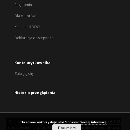
Regulamin
Dla Autorów
Klauzula RODO
Deklaracja dostępności
Konto użytkownika
Zaloguj się
Historia przeglądania
Ten serwis działa dzięki oprogramowaniu
DInGO dLibra 6.3.15
Ta strona wykorzystuje pliki 'cookies'.
Więcej informacji
opracowanemu przez
Poznańskie Centrum Superkomputerowo-
Rozumiem