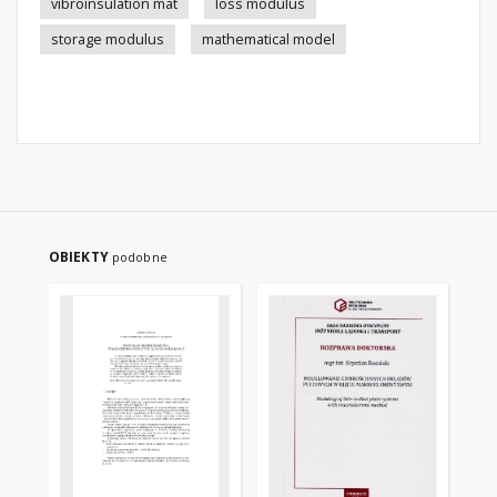
vibroinsulation mat
loss modulus
storage modulus
mathematical model
OBIEKTY
podobne