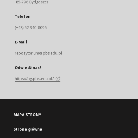
85-796 Bydgoszcz
Telefon
(+48) 52 340-8096
E-Mail
repozytorium@pbs.edu.pl
Odwiedź nas!
https://bg.pbs.edu.pl/
MAPA STRONY
Strona główna