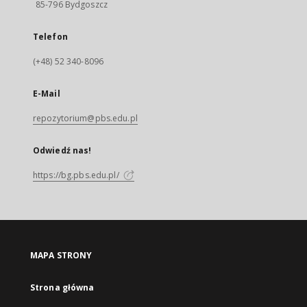
85-796 Bydgoszcz
Telefon
(+48) 52 340-8096
E-Mail
repozytorium@pbs.edu.pl
Odwiedź nas!
https://bg.pbs.edu.pl/
MAPA STRONY
Strona główna