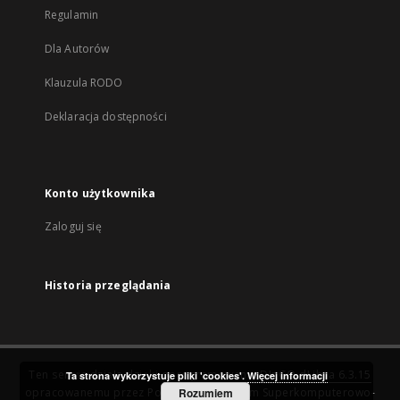
Regulamin
Dla Autorów
Klauzula RODO
Deklaracja dostępności
Konto użytkownika
Zaloguj się
Historia przeglądania
Ten serwis działa dzięki oprogramowaniu
DInGO dLibra 6.3.15
Ta strona wykorzystuje pliki 'cookies'.
Więcej informacji
opracowanemu przez
Poznańskie Centrum Superkomputerowo-
Rozumiem