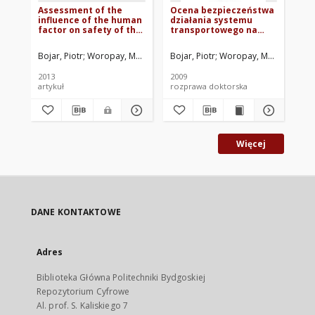
Assessment of the
Ocena bezpieczeństwa
Or
influence of the human
działania systemu
pa
factor on safety of the
transportowego na
transportation process
podstawie analizy
uszkodzeń autobusów
Bojar, Piotr
Woropay, Maciej
Szubartowski, Mirosław
Bojar, Piotr
Woropay, Maciej. Prom
Bacior, Michał
Er
2013
2009
201
artykuł
rozprawa doktorska
art
Więcej
DANE KONTAKTOWE
Adres
Biblioteka Główna Politechniki Bydgoskiej
Repozytorium Cyfrowe
Al. prof. S. Kaliskiego 7