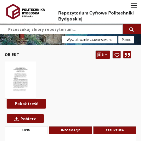
Repozytorium Cyfrowe Politechniki
Bydgoskiej
Wyszukiwanie zaawansowane
Pomoc
OBIEKT
Pokaż treść
Pobierz
OPIS
INFORMACJE
STRUKTURA